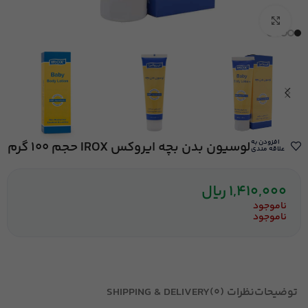
بزرگنمایی تصویر
افزودن به
لوسیون بدن بچه ایروکس IROX حجم 100 گرم
علاقه مندی
1,410,000
ریال
ناموجود
ناموجود
توضیحات
نظرات (0)
SHIPPING & DELIVERY