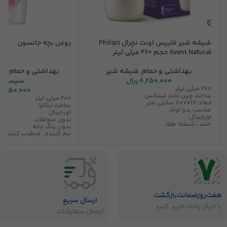
شیشه شیر فلیپس اونت نچرال Philips
روغن بچه جانسون
Avent Natural حجم 260 میلی لیتر
بهداشتی و حمام
,
شیشه شیر
بهداشتی و حمام
,
شا
8,250,000
ریال
سیسمون
260 میلی لیتر
2,950,000
ساخت چین تحت لبسانس
200 میلی لیتر
ابعاد ۷x۷x۱۷ سانتی متر
ساخت ایتالیا
مناسب بدو تولد
اورجینال
اورجینال
بدون سولفات
جنس شیشه طلق
بدون رنگ دانه
ضد نفخ و کولیک
نرم کننده ، مرطوب کننده
نوع سری گرد
بدون حساسیت
طرح سینه مادر
قابل استفاده برای ماساژ 
شستشو با ماشین ظرف‌شویی
رایحه ملایم
هفت‌روز‌ضمانت‌بازگشت
ارسال سریع
با خیال راحت خرید کنید
ارسال سفارشات