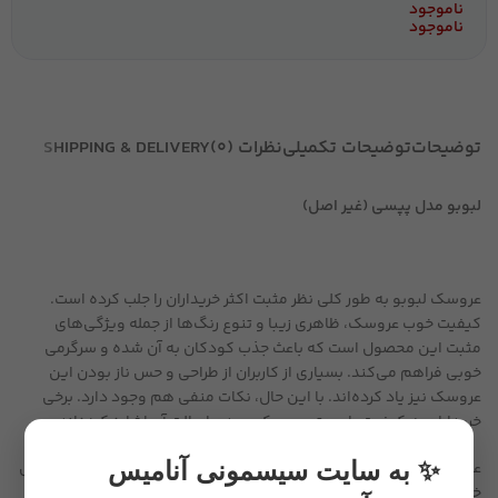
ناموجود
ناموجود
توضیحات
توضیحات تکمیلی
نظرات (0)
SHIPPING & DELIVERY
لبوبو مدل پپسی (غیر اصل)
عروسک لبوبو به طور کلی نظر مثبت اکثر خریداران را جلب کرده است.
کیفیت خوب عروسک، ظاهری زیبا و تنوع رنگ‌ها از جمله ویژگی‌های
مثبت این محصول است که باعث جذب کودکان به آن شده و سرگرمی
خوبی فراهم می‌کند. بسیاری از کاربران از طراحی و حس ناز بودن این
عروسک نیز یاد کرده‌اند. با این حال، نکات منفی هم وجود دارد. برخی
خریداران به کیفیت پایین‌تر عروسک و عدم اصالت آن اشاره کرده‌اند.
✨ به سایت سیسمونی آنامیس
عروسک لبوبو یکی از پر طرفدارترین عروسک‌ های این روزها است. طراحی
خاص، چهره بامزه و شخصیت متفاوت این کاراکتر باعث شده تا مخاطبان