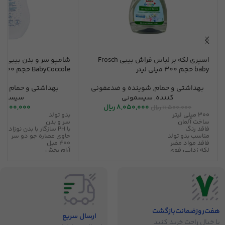
اسپری لکه بر لباس فراش بیبی Frosch
شامپو سر و بدن بیبی ک
baby حجم 300 میلی لیتر
BabyCoccole حجم 400 میلی لیتر
بهداشتی و حمام
,
شوینده و ضدعفونی
بهداشتی و حمام
,
شا
کننده
,
سیسمونی
سیسمون
8,050,000
ریال
11,000,000
11,500,000
ریال
300 میلی لیتر
بدو تولد
ساخت آلمان
سر و بدن
فاقد رنگ
با PH سازگار با بدن نوزاد
مناسب بدو تولد
حاوی عصاره جو دو سر
فاقد مواد مضر
400 میل
لکه زدایی قوی
آرام بخش
ضد آلرژی
متعادل کننده پوست و مو
بدون حساسیت
قابل استفاده پوست حسا
هفت‌روز‌ضمانت‌بازگشت
ارسال سریع
با خیال راحت خرید کنید