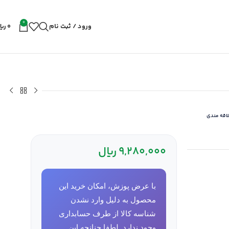
0
ورود / ثبت نام
0
ریا
لاقه مندی
9,280,000
ریال
با عرض پوزش، امکان خرید این
محصول به دلیل وارد نشدن
شناسه کالا از طرف حسابداری
وجود ندارد. لطفا چنانچه این