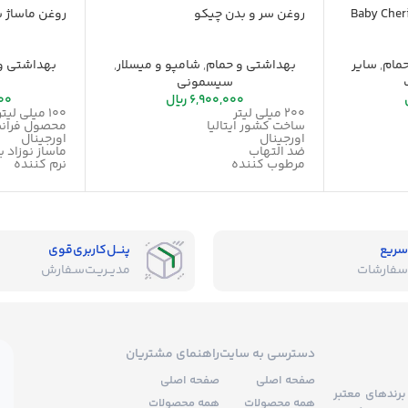
پاک کن بیبی چری Baby Cherie
روغن سر و بدن چیکو
روغن ماساژ ب
مام
,
سایر
بهداشتی و حمام
,
شامپو و میسلار
,
بهداشتی و
سیسمونی
6,900,000
ریال
00
200 میلی لیتر
100 میلی لیتر
ساخت کشور ایتالیا
محصول فران
اورجینال
اورجینال
ضد التهاب
ماساز نوزاد ب
مرطوب کننده
نرم کننده
حاوی ویتامین E
مرطوب کنند
مناسب انواع پوست
مناسب بدو ت
ضد حساسیت
رفع ر
سریع
پنــل‌کاربری‌قوی
سفارشات
مدیــریـت‌سـفارش
دسترسی به سایت
راهنمای مشتریان
صفحه اصلی
صفحه اصلی
برندهای معتبر
همه محصولات
همه محصولات