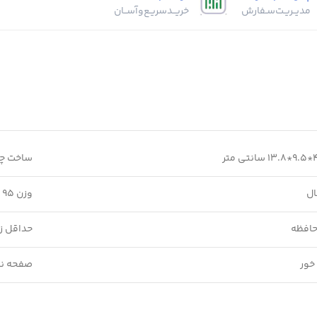
مدیــریـت‌سـفارش
خریــد‌سریـع‌و‌آســان
ساخت چ
ال
وزن 95 گرم
حافظه
حداقل زمان 
خور
صفحه نم