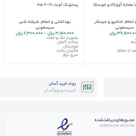
ا عصاره آووکادو موستلا
پستونک اَونت 18-6 ماه
 حمام
,
شامپو و میسلار
,
بهداشتی و حمام
,
شیشه شیر
,
سیسمونی
سیسمونی
37,500,0
ریال
3,150,000
ریال
–
6,300,000
ریال
بصورت تک و جفت
سه
ساخت آلمان
اورجینال
عد از حمام
مکیدن راحت
سری نرم
ه
قابلیت گردش هوا
ولد
روند خرید آسان
خریــد‌سریـع‌و‌آســان
مجـــوز‌های‌دریافت‌شده
PERMISSIONS RECEIVED