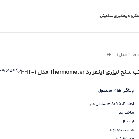
مقررات
رهگیری سفارش
 سنج لیزری اینفرارد Thermometer مدل FHT-1
افزودن به ع
ویژگی های محصول
ابعاد 4*9.5*13.8 سانتی متر
ساخت چین
اورجینال
مناسب بدو تولد
وزن 95 گرم