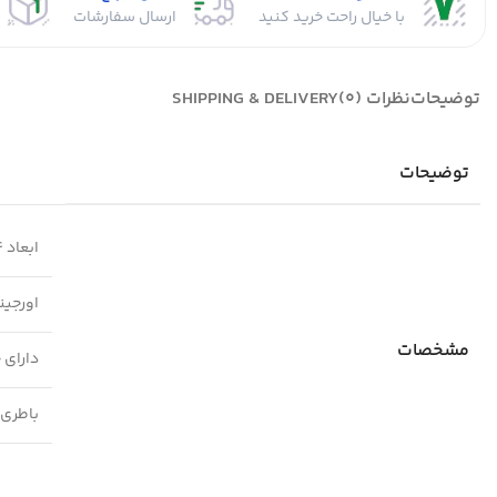
با خیال راحت خرید کنید
ارسال سفارشات
توضیحات
نظرات (0)
SHIPPING & DELIVERY
توضیحات
ابعاد 4*9.5*13.8 سانتی متر
اورجین
مشخصات
دارای 
باطری 