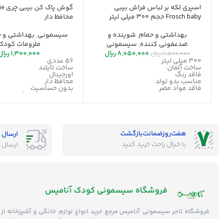
اسپری لکه بر لباس فراش بیبی
گوش 
Frosch baby حجم 300 میلی لیتر
محافظ دار
بهداشتی و حمام
,
شوینده و
سیسمونی
,
بهداشتی و ح
ضدعفونی کننده
,
سیسمونی
ملزومات کودک
8,050,000
ریال
1,300,000
ریال
11,500,000
ریال
300 میلی لیتر
56 عددی
ساخت آلمان
ساخت تایلند
فاقد رنگ
اورجینال
مناسب بدو تولد
محافظ دار
فاقد مواد مضر
بدون حساسیت
لکه زدایی قوی
تمیز کردن اطراف گوش
ضد آلرژی
عدم آسیب به گوش
بدون حساسیت
100% پنبه
هفت‌روز‌ضمانت‌بازگشت
ارسال 
با خیال راحت خرید کنید
ارسال 
فروشگاه‌ سیسمونی کودک آنامیس
فروشگاه
تاجر سیسمونی آنامیس
مرجع خرید انواع لوازم خانگی و آشپزخانه از 