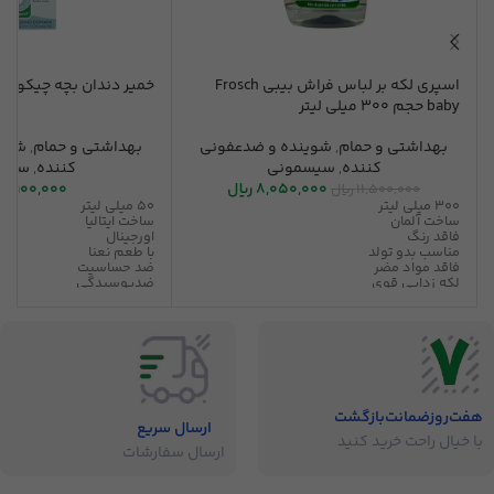
اسپری لکه بر لباس فراش بیبی Frosch
خمیر دندان بچه چیکو نعنایی 
baby حجم 300 میلی لیتر
بهداشتی و حمام
,
شوینده و ضدعفونی
بهداشتی و حمام
,
شوین
کننده
,
سیسمونی
کننده
,
سیس
8,050,000
ریال
4,900,000
11,500,000
ریال
300 میلی لیتر
50 میلی لیتر
ساخت آلمان
ساخت ایتالیا
فاقد رنگ
اورجینال
مناسب بدو تولد
با طعم نعنا
فاقد مواد مضر
ضد حساسیت
لکه زدایی قوی
ضدپوسیدگی
ضد آلرژی
محافظ مینای دندان
بدون حساسیت
ضد باکتری
هفت‌روز‌ضمانت‌بازگشت
ارسال سریع
با خیال راحت خرید کنید
ارسال سفارشات