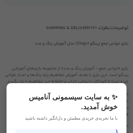
توضیحات
نظرات (0)
SHIPPING & DELIVERY
بازی حواس جمع زینگو (Zingo) مدل آموزش رنگ و عدد
بازی «حواس جمع – آموزش رنگ و عدد» از مجموعه بازی‌های آموزشی
زینگو است. این بازی با هدف آموزش مفاهیم پایه رنگ‌ها و اعداد طراحی
شده است تا کودکان با روشی جذاب و خلاقانه این مفاهیم را یاد بگیرند.
در جریان بازی، کارت‌هایی به رنگ‌ها و اعداد مختلف استفاده می‌شوند و
✨ به سایت سیسمونی آنامیس
بازیکنان باید با تطابق کارت‌ها، رنگ‌ها و اعداد را شناسایی کنند. این
خوش آمدید.
روش بازی باعث می‌شود که کودکان در حین تفریح، مفاهیم پایه ریاضی
و شناخت رنگ را تقویت کنند.
با ما تجربه‌ی خریدی مطمئن و دل‌انگیز داشته باشید
این نسخه، چهارمین نسخه از سری «حواس جمع» است و همانند دیگر
نسخه‌ها، در کنار آموزش، تقویت مهارت‌های توجه، حافظه و تمرکز را در