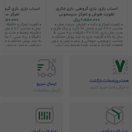
اسباب بازی
,
بازی گروهی
,
بازی فکری
,
اسباب بازی
,
بازی گروه
تقویت هوش و تمرکز
,
سیسمونی
تمرکز
,
سیسم
6,550,000
ریال
5,750,000
• تقویت تمرکز و دقت • افزایش سرعت عمل •
• تقویت تمرکز و حافظه دید
مناسب ۲ تا ۹ نفر • شامل ۹۰ کارت و زنگ فلزی •
مدت زمان بازی: ۱۵ تا ۳۰ دقیقه • رده سنی: ۵
سال به بالا • قابلیت بازی به چند روش مختلف •
دقیقه • رده 
مناسب دورهمی، مهمانی و سفر • ایمن و بدون
به چند روش مختلف • مناسب
قطعات کوچک • تولید شده توسط برند ایرانی
دورهمی • ایمن و بدون قط
بازیتا
شده توسط برند ایرانی بازیتا
هفت‌روز‌ضمانت‌بازگشت
ارسال سریع
با خیال راحت خرید کنید
ارسال سفارشات
پنــل‌کاربری‌قوی
روند خرید آسان