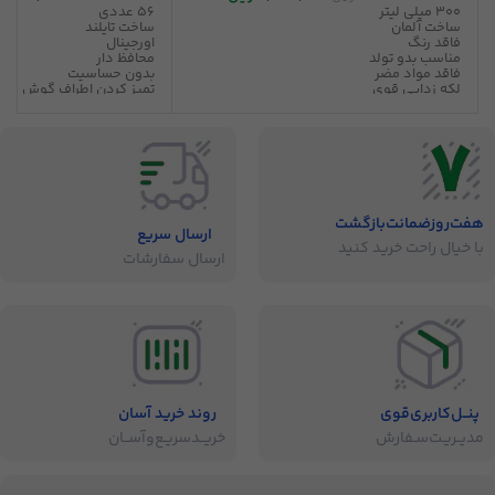
300 میلی لیتر
56 عددی
ساخت آلمان
ساخت تایلند
فاقد رنگ
اورجینال
مناسب بدو تولد
محافظ دار
فاقد مواد مضر
بدون حساسیت
لکه زدایی قوی
تمیز کردن اطراف گوش
ضد آلرژی
عدم آسیب به گوش
بدون حساسیت
100% پنبه
هفت‌روز‌ضمانت‌بازگشت
ارسال سریع
با خیال راحت خرید کنید
ارسال سفارشات
پنــل‌کاربری‌قوی
روند خرید آسان
مدیــریـت‌سـفارش
خریــد‌سریـع‌و‌آســان