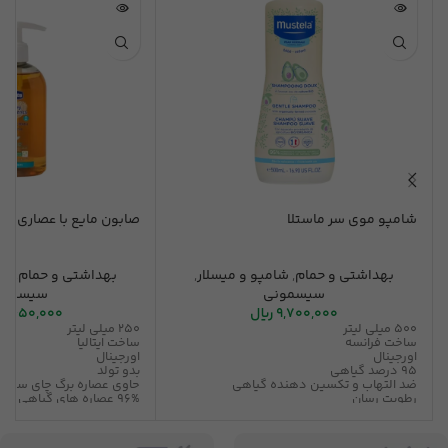
شامپو موی سر ماستلا
صابون مایع با عصاری چا
بهداشتی و حمام
,
شامپو و میسلار
,
بهداشتی و حمام
,
شا
سیسمونی
سیسمون
9,700,000
ریال
4,450,000
500 میلی لیتر
250 میلی لیتر
ساخت فرانسه
ساخت ایتالیا
اورجینال
اورجینال
95 درصد گیاهی
بدو تولد
ضد التهاب و تکسین دهنده گیاهی
حاوی عصاره برگ چای سبز
رطوبت رسان
96% عصاره های گیاهی
قابل استفاده برای بزرگسالان
غنی شده با گلیسیرین گیا
حاوی عصاره آووکادو
بدون سوزش چشم نوزاد