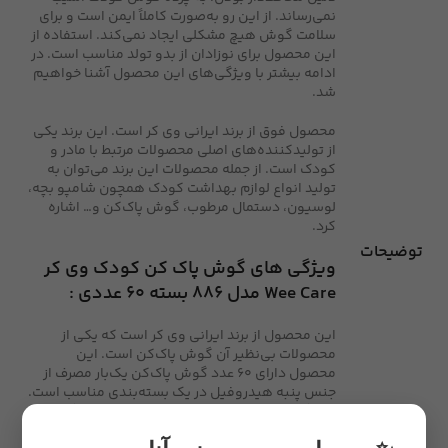
نمی‌رساند. از این رو به‌صورت کاملاً ایمن است و برای
سلامت گوش هیچ مشکلی ایجاد نمی‌کند. استفاده از
این محصول برای نوزادان از بدو تولد مناسب است. در
ادامه بیشتر با ویژگی‌های این محصول آشنا خواهیم
شد.
محصول فوق از برند ایرانی وی کر است. این برند یکی
از تولیدکننده‌های اصلی محصولات مرتبط با مادر و
کودک است. از جمله محصولات این برند می‌توان به
تولید انواع لوازم بهداشت کودک همچون شامپو بچه،
لوسیون، دستمال مرطوب، گوش پاک‌کن و… اشاره
کرد.
توضیحات
ویژگی های گوش پاک کن کودک وی کر
Wee Care مدل 886 بسته 60 عددی :
این محصول از برند ایرانی وی کر است که یکی از
محصولات بی‌نظیر آن گوش پاک‌کن است. این
محصول دارای 60 عدد گوش پاک‌کن‌ یک‌بار مصرف از
جنس پنبه هیدروفیل در یک بسته‌بندی مناسب است.
این گوش پاک‌کن دارای سری محافظ برای جلوگیری از
ورود بیش‌ازحد داخل گوش است و همچنین قدرت