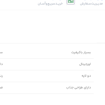
مدیــریـت‌سـفارش
خریــد‌سریـع‌و‌آســان
بسیار باکیفیت
سا
اورجینال
دا
دو لایه
رن
دارای طراحی جذاب
ضد