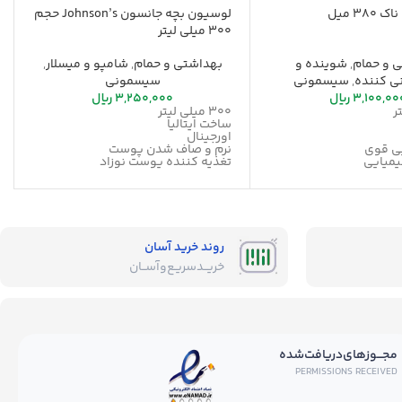
38 میل
لوسیون بچه جانسون Johnson’s حجم
300 میلی لیتر
 و حمام
,
شوینده و
بهداشتی و حمام
,
شامپو و میسلار
,
ی کننده
,
سیسمونی
سیسمونی
3,100,00
ریال
3,250,000
ریال
300 میلی لیتر
ساخت ایتالیا
اورجینال
ی قوی
نرم و صاف شدن پوست
یمیایی
تغذیه کننده پوست نوزاد
مراقبت از پوست نوزاد
ت
بهبود بیماری های پوستی
پیشگیری از ایجاد حساسیت در پوست
نوزاد
دارای خاصیت رطوبت رسانی
فاقد مواد مضر شیمیایی
روند خرید آسان
استفاده راحت
خریــد‌سریـع‌و‌آســان
مجـــوز‌های‌دریافت‌شده
PERMISSIONS RECEIVED