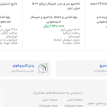
اسپری لکه بر لباس چیکو Chicco حجم
شامپو سر و بدن میسلار چیکو 500
مایع استریل ناک 0
میلی لیتر
نده و
بهداشتی و حمام
,
شامپو و میسلار
,
بهداشتی
مونی
سیسمونی
ضدعفون
6,930,000
ریال
0
500 میلی لیتر
380 میلی لیتر
ساخت ایتالیا
ساخت آلمان
اورجینال
اورجینال
بدون سوزش چشم
میکروب زدای
حالت دهنده
فاقد مواد ش
شفاف کننده
فاقد بو
تسکین دهنده
بدون حساسی
سریع
پنــل‌کاربری‌قوی
سفارشات
مدیــریـت‌سـفارش
دسترسی به سایت
راهنمای مشتریان
صفحه اصلی
صفحه اصلی
برندهای معتبر
همه محصولات
همه محصولات