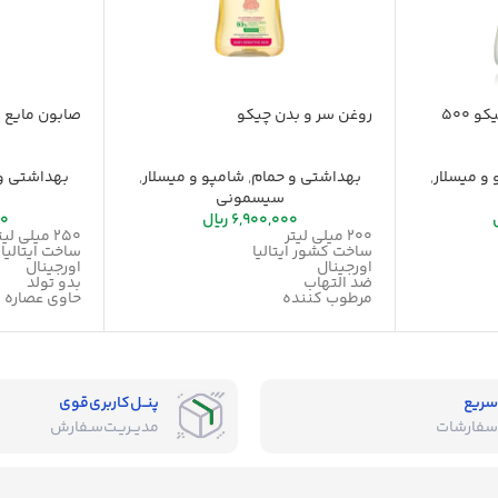
شامپو سر و بدن میسلار چیکو 500
روغن سر و بدن چیکو
صابون مایع ب
و میسلار
,
بهداشتی و حمام
,
شامپو و میسلار
,
بهداشتی و
سیسمونی
6,900,000
ریال
00
200 میلی لیتر
250 میلی لیتر
ساخت کشور ایتالیا
ساخت ایتالیا
اورجینال
اورجینال
ضد التهاب
بدو تولد
مرطوب کننده
حاوی عصاره ب
حاوی ویتامین E
96% عصاره های گیاهی
مناسب انواع پوست
غنی شده با 
سریع
پنــل‌کاربری‌قوی
سفارشات
مدیــریـت‌سـفارش