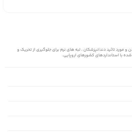
ی شکل ، بدون ماده مضر BPA، شکل بادامی آن جهت راحت تر مکیدن و مورد تائید دندانپزشکان ، لبه های نرم برای جلوگیری از تحریک و