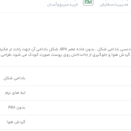
مدیــریـت‌سـفارش
خریــد‌سریـع‌و‌آســان
پستانک اونت التراایر فیلیپس نوزاد و بچه دختر و پسر ارتودنسی بادام
بادامی شکل
لبه های نرم
بدون PBA
گردش هوا