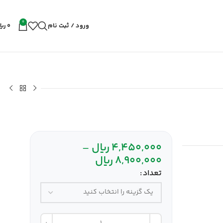
0
ورود / ثبت نام
0
ریا
4,450,000
ریال
–
8,900,000
ریال
تعداد