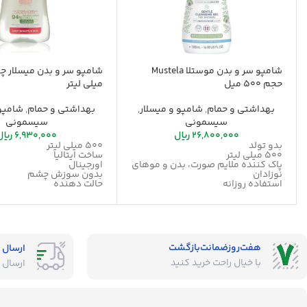
شامپو سر و بدن موستلا Mustela
حجم 500 میل
میلی لیتر
بهداشتی و حمام
,
شامپو و میسلار
,
بهداشتی و حمام
,
شامپو 
سیسمونی
سیسمونی
26,800,000
ریال
6,930,000
ریال
بدو تولد
500 میلی لیتر
500 میلی لیتر
ساخت ایتالیا
پاک کننده ملایم صورت، بدن و موهای
اورجینال
نوزادان
بدون سوزش چشم
استفاده روزانه
حالت دهنده
تسکین اثرات خشکی حمام
شفاف کننده
ساخت فرانسه
تسکین دهنده
اورجینال
هفت‌روز‌ضمانت‌بازگشت
ارسال 
با خیال راحت خرید کنید
ارسال 