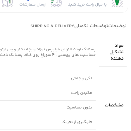
با خیال راحت خرید کنید
ارسال سفارشات
توضیحات
توضیحات تکمیلی
SHIPPING & DELIVERY
مواد
تشکیل
حساسیت های پوستی ، 4 سوراخ روی غلاف پستانک باعث گردش هوا و جلوگیری از جاانداختن روی پوست صورت کودک می شود.طراحی شده با استانداردهای کشورهای اروپایی.
دهنده
تکی و جفتی
مکیدن راحت
مشخصات
بدون حساسیت
جلوگیری از تحریک