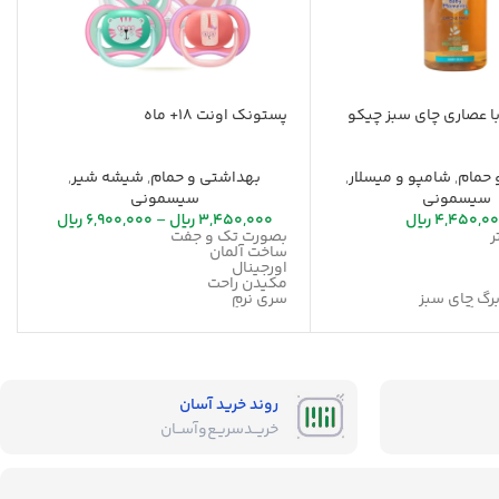
ا عصاری چای سبز چیکو
پستونک اونت 18+ ماه
 حمام
,
شامپو و میسلار
,
بهداشتی و حمام
,
شیشه شیر
,
سیسمونی
سیسمونی
4,450,0
ریال
3,450,000
ریال
–
6,900,000
ریال
بصورت تک و جفت
ساخت آلمان
اورجینال
مکیدن راحت
رگ چای سبز
سری نرم
قابلیت گردش هوا
گلیسیرین گیاهی
روند خرید آسان
خریــد‌سریـع‌و‌آســان