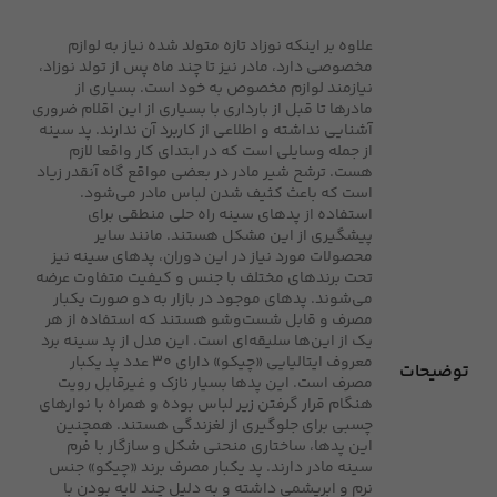
علاوه بر اینکه نوزاد تازه متولد شده نیاز به لوازم
مخصوصی دارد، مادر نیز تا چند ماه پس از تولد نوزاد،
نیازمند لوازم مخصوص به خود است. بسیاری از
مادرها تا قبل از بارداری با بسیاری از این اقلام ضروری
آشنایی نداشته و اطلاعی از کاربرد آن ندارند. پد سینه
از جمله وسایلی است که در ابتدای کار واقعا لازم
هست. ترشح شیر مادر در بعضی مواقع گاه آنقدر زیاد
است که باعث کثیف شدن لباس مادر می‌شود.
استفاده از پدهای سینه راه حلی منطقی برای
پیشگیری از این مشکل هستند. مانند سایر
محصولات مورد نیاز در این دوران، پدهای سینه نیز
تحت برندهای مختلف با جنس و کیفیت متفاوت عرضه
می‌شوند. پدهای موجود در بازار به دو صورت یکبار
مصرف و قابل شست‌و‌شو هستند که استفاده از هر
یک از این‌ها سلیقه‌ای است. این مدل از پد سینه برد
معروف ایتالیایی «چیکو» دارای 30 عدد پد یکبار
توضیحات
مصرف است. این پدها بسیار نازک و غیر‌قابل رویت
هنگام قرار گرفتن زیر لباس بوده و همراه با نوارهای
چسبی برای جلوگیری از لغزندگی هستند. همچنین
این پدها، ساختاری منحنی شکل و سازگار با فرم
سینه مادر دارند. پد یکبار مصرف برند «چیکو» جنس
نرم و ابریشمی داشته و به دلیل چند لایه بودن با