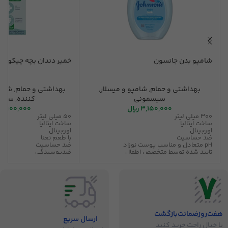
شامپو بدن جانسون
خمیر دندان بچه چیکو نعنایی 
بهداشتی و حمام
,
شامپو و میسلار
,
بهداشتی و حمام
,
شوین
سیسمونی
کننده
,
سیس
3,150,000
ریال
4,900,000
300 میلی لیتر
50 میلی لیتر
ساخت ایتالیا
ساخت ایتالیا
اورجینال
اورجینال
ضد حساسیت
با طعم نعنا
pH متعادل و مناسب پوست نوزاد
ضد حساسیت
تایید شده توسط متخصص اطفال
ضدپوسیدگی
بدون ایجاد عارضه خشکی پوست نوزاد
محافظ مینای دندان
فاقد رنگ، پارابن، فتالات، سولفات، الکل و
ضد باکتری
صابون
فرمولاسیون با حداقل رساندن خطر آلرژی برای
کودک
تایید شده توسط متخصص پوست
هفت‌روز‌ضمانت‌بازگشت
ارسال سریع
با خیال راحت خرید کنید