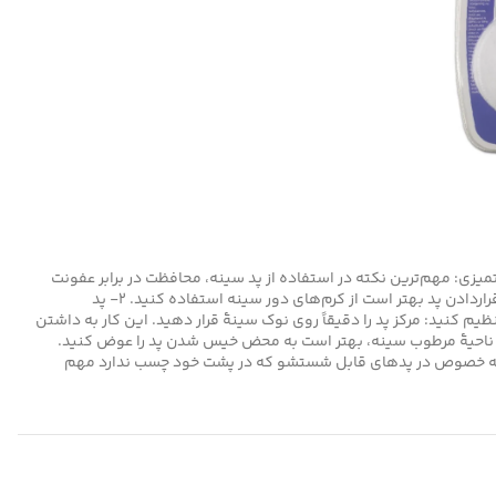
بایست از یک سوتین استفاده کنید. برای قرار دادن پد در سوتین به ترتیب زیر عمل کنید: ۱ – پاکسازی و تمیزی: مهم‌ترین نکته در استفاده از پد سینه، محافظت در برابر عفونت
است. برای جلوگیری از رشد باکتری، نوک سینه‌ را قبل از استفادهٔ پد تمیز و خشک کنید. اگر نوک سینه، زخم یا دچار حساسیت شده، قبل از قراردادن پد بهتر است از کرم‌های دور سینه استفاده کنید. ۲- پد
 پدهای شیردهی قابل شست‌وشو، دقت کنید که پد کاملاً خشک باشد. ۳ – پد را روی سینه تنظیم کنید: مرکز پد را دقیقاً روی نوک سینۀ قرار دهید. این کار به داشتن
 جلوگیری از رشد باکتری‌ها در ناحیۀ مرطوب سینه، بهتر است به محض خیس‌ شدن پد را عوض کنید.
کار به‌ خصوص در پدهای قابل شستشو که در پشت خود چسب ندارد مهم