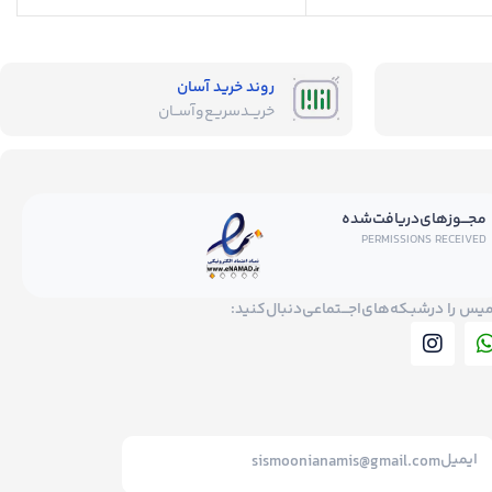
ه
مناسب انواع پوست
روند خرید آسان
خریــد‌سریـع‌و‌آســان
مجـــوز‌های‌دریافت‌شده
PERMISSIONS RECEIVED
میس را در‌‌شبـکه‌های‌اجـــتماعی‌دنبال‌کنید:
ایمیل
sismoonianamis@gmail.com