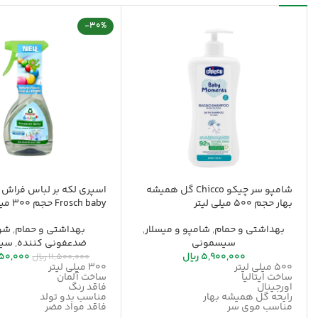
-30%
شامپو سر چیکو Chicco گل همیشه
اسپری لکه بر لباس فراش 
بهار حجم 500 میلی لیتر
Frosch baby حجم 300 میلی لیتر
بهداشتی و حمام
,
شامپو و میسلار
,
بهداشتی و حمام
,
شوی
سیسمونی
ضدعفونی کننده
,
سیس
5,900,000
ریال
50,000
11,500,000
ریال
500 میلی لیتر
300 میلی لیتر
ساخت ایتالیا
ساخت آلمان
اورجینال
فاقد رنگ
رایحه گل همیشه بهار
مناسب بدو تولد
مناسب موی سر
فاقد مواد مضر
لکه زدایی قوی