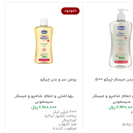
ناموجود
شامپو سر و بدن میسلار چیکو 500
روغن سر و بدن چیکو
 حمام
,
شامپو و میسلار
,
بهداشتی و حمام
,
شامپو و میسلار
,
سیسمونی
سیسمونی
6,930,00
ریال
6,900,000
ریال
200 میلی لیتر
ساخت کشور ایتالیا
اورجینال
 چشم
ضد التهاب
مرطوب کننده
حاوی ویتامین E