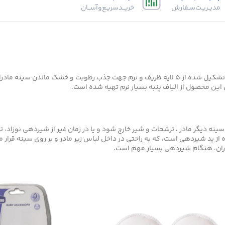
مدیــریـت‌سـفارش
خریــد‌سریـع‌و‌آســان
پد سینه قابل شستشوی 2 عددی چیکو با قدرت جذب بالا و تشکیل شده از 5 لایه ظریف و نرم جه
 این محصول از الیاف پنبه بسیار نرم تهیه شده است.
نه دیگر مادر ، ترشحات و شیر خارج شود و یا در زمان غیر از شیردهی نوزاد، 
 از پد شیردهی است، که به راحتی در داخل لباس زیر مادر و بر روی سینه قر
ران، هنگام شیردهی بسیار مهم است.