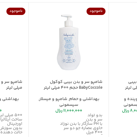
ناموجود
ناموجود
بیبی
شامپو سر و بدن بیبی کوکول
BabyCoccole حجم 400 میلی لیتر
میلی لیتر
نده و
بهداشتی و حمام
,
شامپو و میسلار
,
بهداشتی و
مونی
سیسمونی
8,0
ریال
11,000,000
ریال
0
بدو تولد
500 میلی لیتر
سر و بدن
ساخت ایتالیا
با PH سازگار با بدن نوزاد
اورجینال
حاوی عصاره جو دو سر
بدون سوزش
400 میل
حالت دهنده
آرام بخش
شفاف کننده