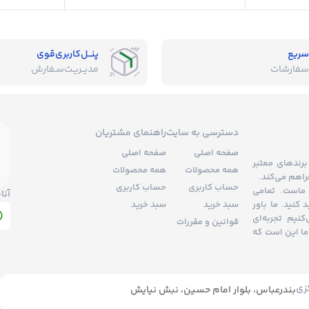
متعادل کننده پوست و مو
تسکین دهند
قابل استفاده پوست حساس
سریع
پنــل‌کاربری‌قوی
سفارشات
مدیــریـت‌سـفارش
دسترسی به سایت
راهنمای مشتریان
صفحه اصلی
صفحه اصلی
برندهای معتبر
همه محصولات
همه محصولات
راهم می‌کند.
حساب کاربری
حساب کاربری
ماست. تمامی
آنا
کنید. ما باور
سبد خرید
سبد خرید
نیم تجربه‌ای
قوانین و مقررات
ما این است که
زی
بندرعباس، بلوار امام حسین، نبش نیایش