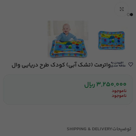
بزرگنمایی تصویر
افزودن به
واترمت (تشک آبی) کودک طرح دریایی وال
علاقه مندی
3,250,000
ریال
ناموجود
ناموجود
توضیحات
SHIPPING & DELIVERY