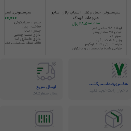
سیسمونی
,
حمل ونقل
,
اسباب بازی
,
سایر
سیسمونی
,
اسباب 
ملزومات کودک
1,900,000
جنس : سیلیکونی
28,500,000
ریال
ساخت : چین
ارتفاع:98 سانتی‌متر
جنس : بدنه
عرض:70 سانتی‌متر
دارای بست چسبی
عمق:74
دارای ماساژور لثه
وزن:5.8 کیلوگرم
فاقد مواد شیمیایی مضر
ظرفیت وزنی:15 کیلوگرم
طراحی شده برای:پسران و دختران
رده سنی:خردسال
امکانات صوتی:موزیکال
امکانات تغییر ابعاد و وزن:قابلیت جمع شدن
تعداد چرخ:6
هفت‌روز‌ضمانت‌بازگشت
ارسال سریع
با خیال راحت خرید کنید
ارسال سفارشات