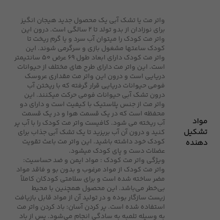
واتر مت یا تشک آبی یک محصول جدید هیجان انگیز
برای نوزادان از بدو تولد تا 2 سالگی است. درون این
واتر مت کودک را میتوان آب سرد و یا گرم ریخت تا
کودک ساعتها مشغول بازی و سرگرمی شوند. این
واتر مت کودک دارای ابعاد طول 69 عرض 50 سانتیمتر
است. این واتر مت دارای طرح های مختلف از حیوانات
دریایی است و درون این واتر مت مقداری عروسک
فومی حیوانات دریایی قرار گرفته که با ریختن آب
درون تشک آبی حیوانات فومی حرکت میکنند. این
واتر مت از جنس پلاستیک با کیفیت است و دارای دو
محفظه است که در یک قسمت هوا و در یک قسمت
مواد
آب ریخته می شود. کافیست واتر مت کودک را با آب پر
تشکیل
کنید و درون آن آب بریزید تا یک تشک آبی جذاب برای
کودک خود داشته باشید. این واتر مت باعث تقویت
دهنده
عضلات دست و پای کودک میشود.
ویژگی واتر مت کودک : مواد ایمن و ضد حساسیت:
واتر مت کودک از مواد مرغوب و بدون بو و فاقد مواد
مضر ساخته شده است و برای سلامتی کودکان کاملاً
بی‌خطر می‌باشد. این محصول همچنین با محیط
زیست سازگار بوده و در تولید آن از مواد قابل بازیافت
استفاده شده است. پر کردن آسان: باد کردن واتر مت
به وسیله تلمبه به سادگی انجام می‌شود. پس از باد