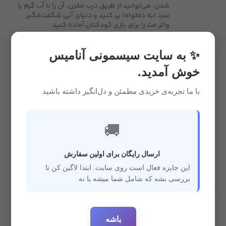
شدن، می‌توانید از طریق درب مخزن، آن را با آب گرم یا
سرد (به دلخواه) پر کنید و دنیای آبی شگفت‌انگیز
واتر مت را برای بازی کودکتان آماده کنید.
✨ به سایت سیسمونی آنامیس
ابعاد 8*50*69 سانتی
ساخت چین
متر
خوش آمدید.
با ما تجربه‌ی خریدی مطمئن و دل‌انگیز داشته باشید
طرح دریایی هشت
جنس پلاستیک مقاوم
پا
مشخصات
🚚
تقویت حس
تقویت عضلات
کنجاوی
ارسال رایگان برای اولین سفارش
این جایزه فعال است روی سایت. ابتدا لاگین کن تا
بررسی بشه که شامل شما میشه یا نه
قابل
استفاده
بدو تولد تا 2 سال
باشه