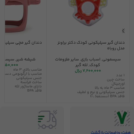
دندان گیر سیلیکونی کودک دکتر براونز
دندان گیر مچی سیلیکون
مدل روباه
سیسمونی
,
اسباب بازی
,
سایر ملزومات
شیشه شیر
,
سیسمون
کودک
,
لثه گیر
2,650,000
مناسب بالای 3 ماه
7,200,000
ریال
مناسب با ارگونومی دست نو
1 عدد
جنس سیلیکونی
ساخت چین
ساخت فرانسه
اورجینال
دارای ماساژور لثه
مناسب 3 ماه به بالا
فاقد BPA
جنس سیلیکونی و نرم و لطیف
100 درصد سیلیکون طبیعی
فاقد BPA (بیسنفول آ)
تسکین دهنده ی لثه های 
مقاوم در برابر سایش دندان
دستکشی و مدل جغد
قابل شستشو با دست و ماشین ظرفشویی
مقاوم در برابر سایش دندان
کاهش دهنده درد دندان و خارش لثه کودک
هفت‌روز‌ضمانت‌بازگشت