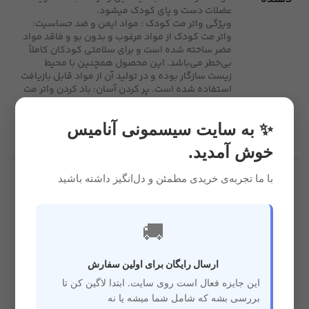
عضلات دست و پای کودک میشود.
ویژگی واتر مت کودک : مواد ایمن و ضد حساسیت:
واتر مت کودک از مواد مرغوب و بدون بو و فاقد مواد
مضر ساخته شده است و برای سلامتی کودکان کاملاً
بی‌خطر می‌باشد. این محصول همچنین با محیط
زیست سازگار بوده و در تولید آن از مواد قابل بازیافت
استفاده شده است. پر کردن آسان: باد کردن واتر مت
به وسیله تلمبه به سادگی انجام می‌شود. پس از باد
شدن، می‌توانید از طریق درب مخزن، آن را با آب گرم یا
✨ به سایت سیسمونی آنامیس
سرد (به دلخواه) پر کنید و دنیای آبی شگفت‌انگیز
واتر مت را برای بازی کودکتان آماده کنید.
خوش آمدید.
با ما تجربه‌ی خریدی مطمئن و دل‌انگیز داشته باشید
ابعاد 8*50*69 سانتی
ساخت چین
متر
🚚
جنس پلاستیک مقاوم
طرح دریایی ماهی
مشخصات
ارسال رایگان برای اولین سفارش
تقویت حس
تقویت عضلات
کنجاوی
این جایزه فعال است روی سایت. ابتدا لاگین کن تا
بررسی بشه که شامل شما میشه یا نه