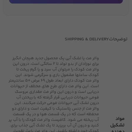
توضیحات
SHIPPING & DELIVERY
واتر مت یا تشک آبی یک محصول جدید هیجان انگیز
برای نوزادان از بدو تولد تا 2 سالگی است. درون این
واتر مت کودک را میتوان آب سرد و یا گرم ریخت تا
کودک ساعتها مشغول بازی و سرگرمی شوند. این
واتر مت کودک دارای ابعاد طول 69 عرض 50 سانتیمتر
است. این واتر مت دارای طرح های مختلف از حیوانات
دریایی است و درون این واتر مت مقداری عروسک
فومی حیوانات دریایی قرار گرفته که با ریختن آب
درون تشک آبی حیوانات فومی حرکت میکنند. این
واتر مت از جنس پلاستیک با کیفیت است و دارای دو
محفظه است که در یک قسمت هوا و در یک قسمت
مواد
آب ریخته می شود. کافیست واتر مت کودک را با آب پر
تشکیل
کنید و درون آن آب بریزید تا یک تشک آبی جذاب برای
کودک خود داشته باشید. این واتر مت باعث تقویت
دهنده