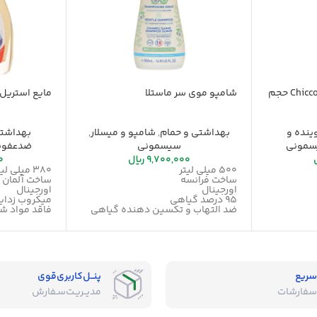
اسپری لکه بر لباس چیکو Chicco حجم
شامپو موی سر ماستلا
مایع استریل ناک 0
نده و
بهداشتی و حمام
,
شامپو و میسلار
,
بهداشتی
مونی
سیسمونی
ضدعفون
9,700,000
ریال
0
500 میلی لیتر
380 میلی لیتر
ساخت فرانسه
ساخت آلمان
اورجینال
اورجینال
95 درصد گیاهی
میکروب زدای
ضد التهاب و تکسین دهنده گیاهی
فاقد مواد ش
رطوبت رسان
فاقد بو
قابل استفاده برای بزرگسالان
بدون حساسی
حاوی عصاره آووکادو
بدون سوزش چشم نوزاد
سریع
پنــل‌کاربری‌قوی
سفارشات
مدیــریـت‌سـفارش