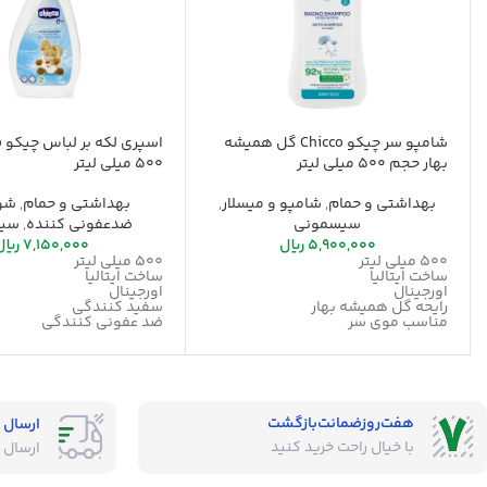
شامپو سر چیکو Chicco گل همیشه
بهار حجم 500 میلی لیتر
500 میلی لیتر
بهداشتی و حمام
,
شامپو و میسلار
,
بهداشتی و حمام
,
شوی
سیسمونی
ضدعفونی کننده
,
سیس
5,900,000
ریال
7,150,000
ریال
500 میلی لیتر
500 میلی لیتر
ساخت ایتالیا
ساخت ایتالیا
اورجینال
اورجینال
رایحه گل همیشه بهار
سفید کنندگی
مناسب موی سر
ضد عفونی کنندگی
هفت‌روز‌ضمانت‌بازگشت
ارسال 
با خیال راحت خرید کنید
ارسال 