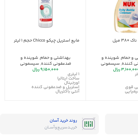
38 میل
مایع استریل چیکو Chicco حجم 1 لیتر
 و حمام
,
شوینده و
بهداشتی و حمام
,
شوینده و
ی کننده
,
سیسمونی
ضدعفونی کننده
,
سیسمونی
3,100,00
ریال
9,150,000
ریال
1 لیتری
ساخت ایتالیا
اورجینال
ی قوی
استریل و ضدعفونی کننده
یمیایی
آنتی باکتریال
جلوگیری بیماری نوزاد
ت
روند خرید آسان
خریــد‌سریـع‌و‌آســان