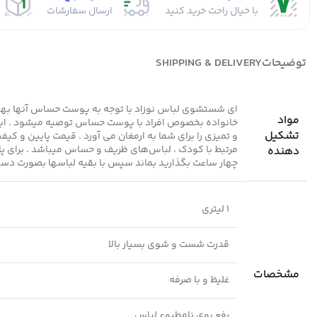
با خیال راحت خرید کنید
ارسال سفارشات
توضیحات
SHIPPING & DELIVERY
ای شستشوی لباس نوزاد با توجه به پوست حساس آنها بهتر
مواد
خانواده بخصوص افراد با پوست حساس توصیه میشود . این م
تشکیل
و تمیزی را برای شما به ارمغان می آورد . قیمت پایین و
مرتبط با کودک ، لباس‌های ظریف و حساس میباشد . برای پا
دهنده
چهار ساعت بگذارید بماند سپس با بقیه لباسها بصورت دستی یا با ماشین لب
1 لیتری
قدرت شست و شوی بسیار بالا
مشخصات
غلیظ و با صرفه
رفع بوی نامطبوع لباس