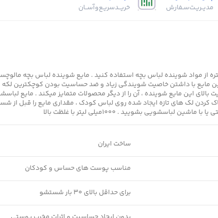
مدیــریـت‌سـفارش
خریــد‌سریـع‌و‌آســان
ه از مواد شوینده لباس بچه استفاده کنید . مایع شوینده لباس بچه مالوچ
ایع با داشتن خاصیت شویندگی زیاد و ضد حساسیت بودن کوچکترین لکه ها را 
 کیفیت بالای این مایع شوینده ، آن را از دیگر محصولات متمایز میکند . ما
ک کردن لک های تازه ایجاد شده روی لباس کودک ، مقداری مایع را قبل از شس
اسشویی بشویید . 1000میلی لیتر با غلظت بالا
ساخت ایران
مناسب پوست های حساس و کودکان
برای حداقل بالای 30 بار شستشو
بدون ایجاد حساسیت و اثرات مخرب پوستی