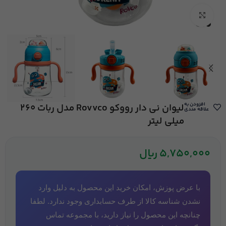
بزرگنمایی تصویر
افزودن به
لیوان نی دار رووکو Rovvco مدل ربات 260
علاقه مندی
میلی لیتر
5,750,000
ریال
با عرض پوزش، امکان خرید این محصول به دلیل وارد
نشدن شناسه کالا از طرف حسابداری وجود ندارد. لطفا
چنانچه این محصول را نیاز دارید، با مجموعه تماس