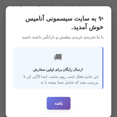
چرا باید لیوان نی دار رووکو Rovvco مدل
ربات 260 میلی لیتر را بخریم ؟
✨ به سایت سیسمونی آنامیس
ابعاد مناسب و دارای دسته و استفاده راحت کودک
خوش آمدید.
جنس سری سیلیکون نرم و بدون مواد مضر و BPA
جنس بدنه پلی پروپیلن و عدم آسیب در صورت افتادن
با ما تجربه‌ی خریدی مطمئن و دل‌انگیز داشته باشید
به دلیل داشتن نی ضد نفخ و انتی کولیک بوده
دارای نی یدک ضد چکه و ریختن در صورت گاز زدن
کودک
دارای درپوش با دکمه فشاری که مانع آلوده شدن نی
🚚
می شود
دارای دسته راحت و ارگونومیک برای راحت قرار گرفتن
در دست کودک
ارسال رایگان برای اولین سفارش
گنجایش 260 میلی لیتر و مناسب کودک
این جایزه فعال است روی سایت. ابتدا لاگین کن تا
بررسی بشه که شامل شما میشه یا نه
باشه