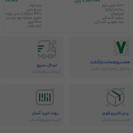
7,150,000
ریال
11,000,000
500 میلی لیتر
بدو تولد
ساخت ایتالیا
سر و بدن
اورجینال
با PH سازگار با بدن نوزاد
سفید کنندگی
حاوی عصاره جو دو سر
ضد عفونی کنندگی
400 میل
آرام بخش
متعادل کننده پوست و مو
قابل استفاده پوست حسا
هفت‌روز‌ضمانت‌بازگشت
ارسال سریع
با خیال راحت خرید کنید
ارسال سفارشات
پنــل‌کاربری‌قوی
روند خرید آسان
مدیــریـت‌سـفارش
خریــد‌سریـع‌و‌آســان