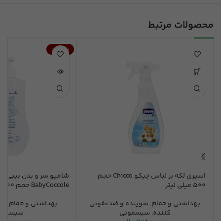
محصولات مرتبط
ناموجود
اسپری لکه بر لباس چیکو Chicco حجم
شامپو سر و بدن بیبی ک
500 میلی لیتر
BabyCoccole حجم 400 میلی لیتر
بهداشتی و حمام
,
شوینده و ضدعفونی
بهداشتی و حمام
,
شا
کننده
,
سیسمونی
سیسمون