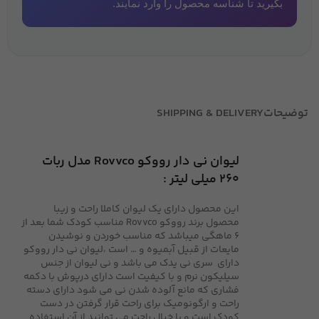
بگیرید تا شناسه محصول را وارد نمایند.
توضیحات
SHIPPING & DELIVERY
لیوان نی دار رووکو Rovvco مدل ربات
260 میلی لیتر :
این محصول دارای یک لیوان کاملا راحت و زیبا
محصول برند رووکو Rovvco مناسب کودک شما بعد از
6 ماهگی میباشد که مناسب خوردن و نوشیدن
مایعات از قبیل آبمیوه و … است ،لیوان نی دار رووکو
دارای سری نی یدک می باشد و نی لیوان از جنس
سیلیکون نرم و با کیفیت است دارای درپوش با دکمه
فشاری که مانع آلوده شدن نی می شود دارای دسته
راحت و ارگونومیک برای راحت قرار گرفتن در دست
کودک‎ است و با خیال راحت می توانید از آن استفاده