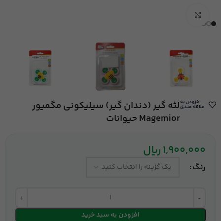
بزرگنمایی تصویر
افزودن به
لثه گیر (دندان گیر) سیلیکونی مگمیور
علاقه مندی
Magemior حیوانات
1,900,000
ریال
رنگ
افزودن به سبد خرید