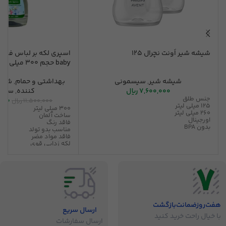
شیشه شیر اَونت نچرال 125
baby حجم 300 میلی لیتر
شیشه شیر
,
سیسمونی
بهداشتی و حمام
,
شوین
7,600,000
ریال
کننده
,
سیس
جنس طلق
000
11,500,000
ریال
125 میلی لیتر
300 میلی لیتر
260 میلی لیتر
ساخت آلمان
اورجینال
فاقد رنگ
بدون BPA
مناسب بدو تولد
فاقد مواد مضر
لکه زدایی قوی
ضد آلرژی
بدون حساسیت
هفت‌روز‌ضمانت‌بازگشت
ارسال سریع
با خیال راحت خرید کنید
ارسال سفارشات