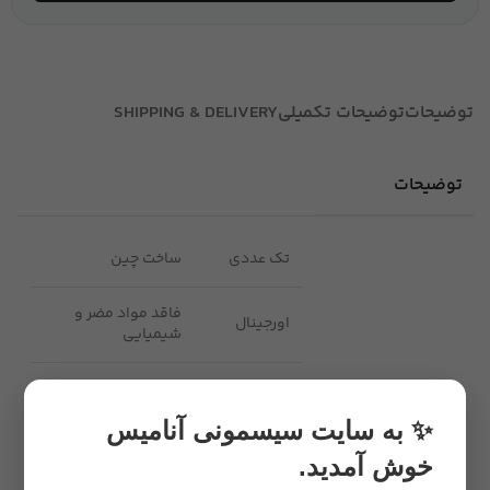
توضیحات
توضیحات تکمیلی
SHIPPING & DELIVERY
توضیحات
تک عددی
ساخت چین
فاقد مواد مضر و
اورجینال
شیمیایی
دخترانه و
ضد حساسیت
پسرانه
✨ به سایت سیسمونی آنامیس
خوش آمدید.
دارای رنگ
رنگ سبز ، صورتی و
بندی
سفید