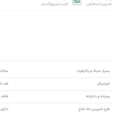
مدیــریـت‌سـفارش
خریــد‌سریـع‌و‌آســان
بسیار سبک و باکیفیت
ساخت 
اورجینال
ضد ح
پسرانه و دخترانه
فاقد 
طرح شیرینی تک شاخ
دارای 