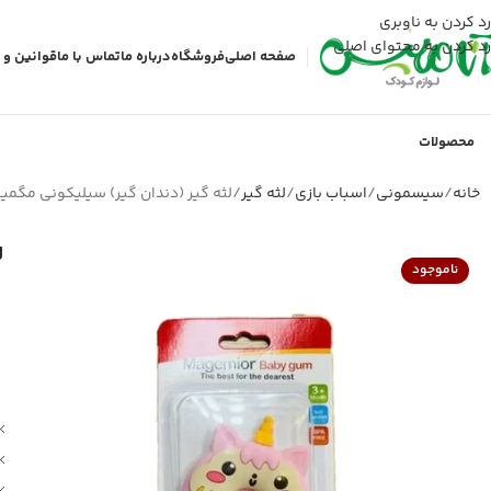
رد کردن به ناوبری
رد کردن به محتوای اصلی
صفحه اصلی
فروشگاه
درباره ما
تماس با ما
قوانین و 
محصولات
خانه
سیسمونی
اسباب بازی
لثه گیر
لثه گیر (دندان گیر) سیلیکونی مگمیور magemior طرح شیرینی تک
ل
ناموجود