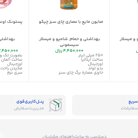
صابون مایع با عصاری چای سبز چیکو
پستونک اونت 18+ م
و میسلار
,
بهداشتی و حمام
,
شامپو و میسلار
,
بهداشتی
سیسمونی
ل
4,450,000
ریال
,450,000
250 میلی لیتر
بصورت تک و
ساخت ایتالیا
ساخت آلمان
اورجینال
اورجینال
بدو تولد
مکیدن راحت
حاوی عصاره برگ چای سبز
سری نرم
96% عصاره های گیاهی
قابلیت گردش
غنی شده با گلیسیرین گیاهی
سریع
پنــل‌کاربری‌قوی
سفارشات
مدیــریـت‌سـفارش
دسترسی به سایت
راهنمای مشتریان