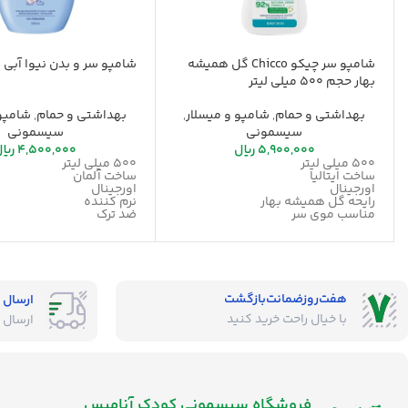
شامپو سر چیکو Chicco گل همیشه
شامپو سر و بدن نیوا آبی
بهار حجم 500 میلی لیتر
بهداشتی و حمام
,
شامپو و میسلار
,
بهداشتی و حمام
,
شامپو 
سیسمونی
سیسمونی
5,900,000
ریال
4,500,000
ریا
500 میلی لیتر
500 میلی لیتر
ساخت ایتالیا
ساخت آلمان
اورجینال
اورجینال
رایحه گل همیشه بهار
نرم کننده
مناسب موی سر
ضد ترک
حاوی عصاره بابونه
هفت‌روز‌ضمانت‌بازگشت
ارسال 
با خیال راحت خرید کنید
ارسال 
فروشگاه‌ سیسمونی کودک آنامیس