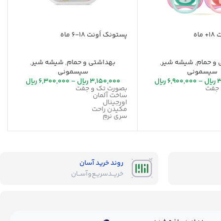
اه
پستونک اَونت 18-6 ماه
 و حمام
,
شیشه شیر
,
بهداشتی و حمام
,
شیشه شیر
,
سیسمونی
سیسمونی
3
ریال
–
6,900,000
ریال
3,150,000
ریال
–
6,300,000
ریال
 جفت
بصورت تک و جفت
ساخت آلمان
اورجینال
مکیدن راحت
سری نرم
 هوا
قابلیت گردش هوا
روند خرید آسان
خریــد‌سریـع‌و‌آســان