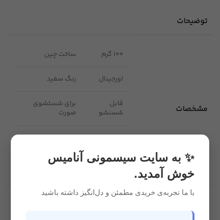
توضیحات
100 گرم
ساخت چین
اورجینال
رنگ سفید
قابل
برای شستشوی
مشخصات
شسنشو
صورت
ضد
جنس بدنه پلاستیک
حساسیت
✨ به سایت سیسمونی آنامیس
خوش آمدید.
با ما تجربه‌ی خریدی مطمئن و دل‌انگیز داشته باشید
قابل استفاده برای
بدو تولد
سن