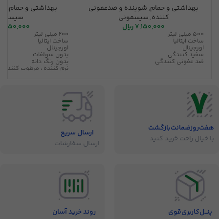
بهداشتی و حمام
,
شوینده و ضدعفونی
بهداشتی و حمام
,
شا
کننده
,
سیسمونی
سیسمون
7,150,000
ریال
2,950,000
500 میلی لیتر
200 میلی لیتر
ساخت ایتالیا
ساخت ایتالیا
اورجینال
اورجینال
سفید کنندگی
بدون سولفات
ضد عفونی کنندگی
بدون رنگ دانه
نرم کننده ، مرطوب کننده
بدون حساسیت
قابل استفاده برای ماساژ 
رایحه ملایم
هفت‌روز‌ضمانت‌بازگشت
ارسال سریع
با خیال راحت خرید کنید
ارسال سفارشات
پنــل‌کاربری‌قوی
روند خرید آسان