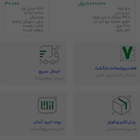
11,000,000
ریال
6,930,000
بدو تولد
500 میلی لیتر
سر و بدن
ساخت ایتالیا
با PH سازگار با بدن نوزاد
اورجینال
حاوی عصاره جو دو سر
بدون سوزش چشم
400 میل
حالت دهنده
آرام بخش
شفاف کننده
متعادل کننده پوست و مو
تسکین دهنده
قابل استفاده پوست حساس
هفت‌روز‌ضمانت‌بازگشت
ارسال سریع
با خیال راحت خرید کنید
ارسال سفارشات
پنــل‌کاربری‌قوی
روند خرید آسان
مدیــریـت‌سـفارش
خریــد‌سریـع‌و‌آســان