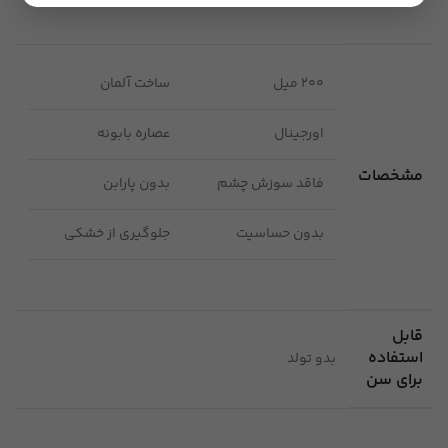
200 میل
ساخت آلمان
اورجینال
عصاره بابونه
مشخصات
فاقد سوزش چشم
بدون پارابن
بدون حساسیت
جلوگیری از خشکی
قابل
استفاده
بدو تولد
برای سن