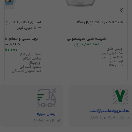
شیشه شیر اَونت نچرال 125
500 میلی لیتر
شیشه شیر
,
سیسمونی
بهداشتی و حمام
,
شوین
7,600,000
ریال
کننده
,
سیس
جنس طلق
7,150,000
125 میلی لیتر
500 میلی لیتر
260 میلی لیتر
ساخت ایتالیا
اورجینال
اورجینال
بدون BPA
سفید کنندگی
ضد عفونی کنندگی
هفت‌روز‌ضمانت‌بازگشت
ارسال سریع
با خیال راحت خرید کنید
ارسال سفارشات