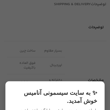
توضیحات
SHIPPING & DELIVERY
توضیحات
بسیار مقاوم
ساخت چین
فوق العاده
اورجینال
باکیفیت
مشخصات
دخترانه و
نرم و لطیف
پسرانه
✨ به سایت سیسمونی آنامیس
بدون
سبک
خوش آمدید.
حساسیت