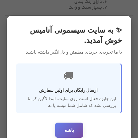
دارای رنگ بندی
بسیار سبک و راحت
بسیار سبک و
✨ به سایت سیسمونی آنامیس
ساخت چین
راحت
خوش آمدید.
اورجینال
دارای قاشق و چنگال
با ما تجربه‌ی خریدی مطمئن و دل‌انگیز داشته باشید
مشخصات
فاقد مواد مضر و
دارای رنگ بندی
شیمیایی
🚚
استیل
مناسب برای بدو تولد
ارسال رایگان برای اولین سفارش
این جایزه فعال است روی سایت. ابتدا لاگین کن تا
بررسی بشه که شامل شما میشه یا نه
قابل
استفاده
بدو تولد
برای سن
باشه