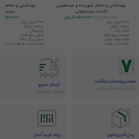
بهداشتی و حمام
,
شوینده و ضدعفونی
بهداشتی و حمام
,
شا
کننده
,
سیسمونی
سیسمون
8,050,000
ریال
2,950,000
11,500,000
ریال
300 میلی لیتر
200 میلی لیتر
ساخت آلمان
ساخت ایتالیا
فاقد رنگ
اورجینال
مناسب بدو تولد
بدون سولفات
فاقد مواد مضر
بدون رنگ دانه
لکه زدایی قوی
نرم کننده ، مرطوب کننده
ضد آلرژی
بدون حساسیت
بدون حساسیت
قابل استفاده برای ماساژ 
رایحه ملایم
هفت‌روز‌ضمانت‌بازگشت
ارسال سریع
با خیال راحت خرید کنید
ارسال سفارشات
پنــل‌کاربری‌قوی
روند خرید آسان