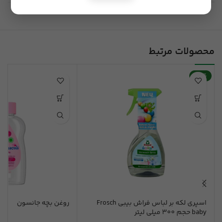
محصولات مرتبط
-30%
اسپری لکه بر لباس فراش بیبی Frosch
روغن بچه جانسون
baby حجم 300 میلی لیتر