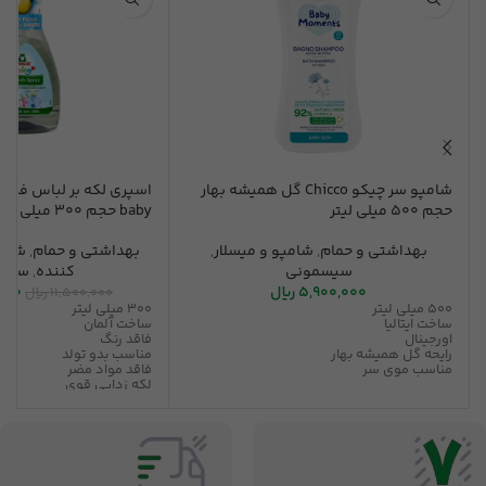
شامپو سر چیکو Chicco گل همیشه بهار
حجم 500 میلی لیتر
baby حجم 300 میلی لیتر
بهداشتی و حمام
,
شامپو و میسلار
,
بهداشتی و حمام
,
شوین
سیسمونی
کننده
,
سیس
5,900,000
ریال
000
11,500,000
ریال
500 میلی لیتر
300 میلی لیتر
ساخت ایتالیا
ساخت آلمان
اورجینال
فاقد رنگ
رایحه گل همیشه بهار
مناسب بدو تولد
مناسب موی سر
فاقد مواد مضر
لکه زدایی قوی
ضد آلرژی
بدون حساسیت