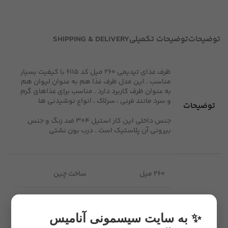
توضیحات
توضیحات تکمیلی
SHIPPING & DELIVERY
ظرف غذای تیدیمی 260 میل کد 6115 با کیفیت بسیار
مناسب . این مدل ظرف غذا هم به عنوان لیوان هم
به عنوان ظرف کاربرد دارد . مناسب برای غذاهای گرم
و سرد مانند فرنی ، سرلاک ، انواع نوشیدنی ها
توضیحات
جنس داخلی این کار استیل 304 ضد زنگ و جنس
بیرونی آن پلاستیک است . درب بون نشتی
260 میل
ساخت چین
اورجینال
دارای دسته
✨ به سایت سیسمونی آنامیس
مشخصات
استیل 304
ضد زنگ