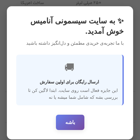
250 میلی لیتر
ساخت امریکا
کاهش دهنده استفراغ و
فاقد مواد مضر و
✨ به سایت سیسمونی آنامیس
تغذیه طولانی تر نوزاد
شیمیایی
خوش آمدید.
مشخصات
قابل استفاده با نی و بدون
ضد حساسیت
با ما تجربه‌ی خریدی مطمئن و دل‌انگیز داشته باشید
نی داخلی
محافظت از مواد
🚚
جنس پیرکس
مغذی مایعات
ارسال رایگان برای اولین سفارش
این جایزه فعال است روی سایت. ابتدا لاگین کن تا
بررسی بشه که شامل شما میشه یا نه
قابل
استفاده
3 ماه به بالا
برای سن
باشه