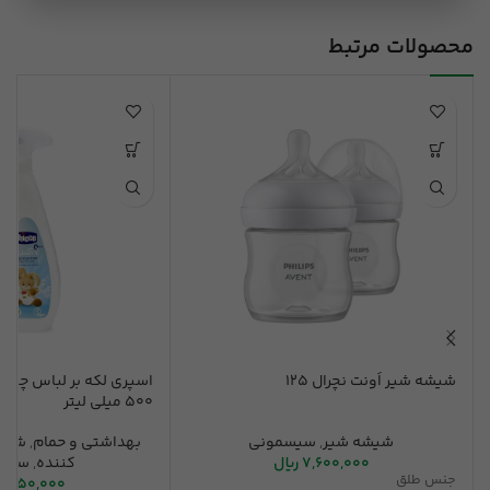
محصولات مرتبط
شیشه شیر اَونت نچرال 125
500 میلی لیتر
شیشه شیر
,
سیسمونی
بهداشتی و حمام
,
شوین
7,600,000
ریال
کننده
,
سیس
جنس طلق
7,150,000