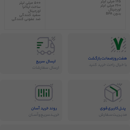
125 میلی لیتر
500 میلی لیتر
260 میلی لیتر
ساخت ایتالیا
اورجینال
اورجینال
بدون BPA
سفید کنندگی
ضد عفونی کنندگی
هفت‌روز‌ضمانت‌بازگشت
ارسال سریع
با خیال راحت خرید کنید
ارسال سفارشات
پنــل‌کاربری‌قوی
روند خرید آسان
مدیــریـت‌سـفارش
خریــد‌سریـع‌و‌آســان