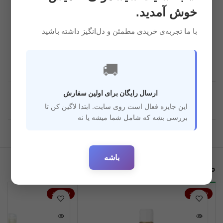
طرح حیوانات
ضد حساسیت
مشخصات
دریایی
خوش آمدید.
با ما تجربه‌ی خریدی مطمئن و دل‌انگیز داشته باشید
فاقد مواد مضر و
بسیار باکیفیت
شیمیایی
🚚
ارسال رایگان برای اولین سفارش
قابل استفاده
بدو تولد
برای سن
این جایزه فعال است روی سایت. ابتدا لاگین کن تا
بررسی بشه که شامل شما میشه یا نه
باشه
محصولات مرتبط
ناموجود
ناموجود