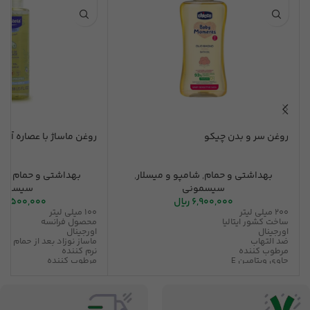
روغن سر و بدن چیکو
روغن ماساژ با عصاره آوو
بهداشتی و حمام
,
شامپو و میسلار
,
بهداشتی و حمام
,
شا
سیسمونی
سیسمون
6,900,000
ریال
7,500,000
200 میلی لیتر
100 میلی لیتر
ساخت کشور ایتالیا
محصول فرانسه
اورجینال
اورجینال
ضد التهاب
ماساز نوزاد بعد از حمام
مرطوب کننده
نرم کننده
حاوی ویتامین E
مرطوب کننده
مناسب انواع پوست
مناسب بدو تولد
ضد حساسیت
رفع ر