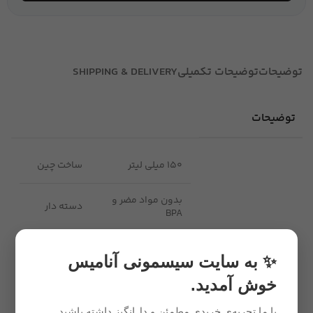
توضیحات
توضیحات تکمیلی
SHIPPING & DELIVERY
توضیحات
150 میلی لیتر
ساخت چین
بدون مواد مضر و
دسته دار
BPA
مشخصات
رنگ صورتی ، آبی ،
دخترانه و
✨ به سایت سیسمونی آنامیس
بنفش
پسرانه
خوش آمدید.
با ما تجربه‌ی خریدی مطمئن و دل‌انگیز داشته باشید