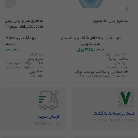
شامپو بدن جانسون
شامپو سر و بدن بیبی ک
BabyCoccole حجم 400 میلی لیتر
بهداشتی و حمام
,
شامپو و میسلار
,
بهداشتی و حمام
,
شا
سیسمونی
سیسمون
3,150,000
ریال
11,000,000
300 میلی لیتر
بدو تولد
ساخت ایتالیا
سر و بدن
اورجینال
با PH سازگار با بدن نوزاد
ضد حساسیت
حاوی عصاره جو دو سر
pH متعادل و مناسب پوست نوزاد
400 میل
تایید شده توسط متخصص اطفال
آرام بخش
بدون ایجاد عارضه خشکی پوست نوزاد
متعادل کننده پوست و مو
فاقد رنگ، پارابن، فتالات، سولفات، الکل و
قابل استفاده پوست حسا
صابون
فرمولاسیون با حداقل رساندن خطر آلرژی برای
کودک
تایید شده توسط متخصص پوست
هفت‌روز‌ضمانت‌بازگشت
ارسال سریع
با خیال راحت خرید کنید
ارسال سفارشات