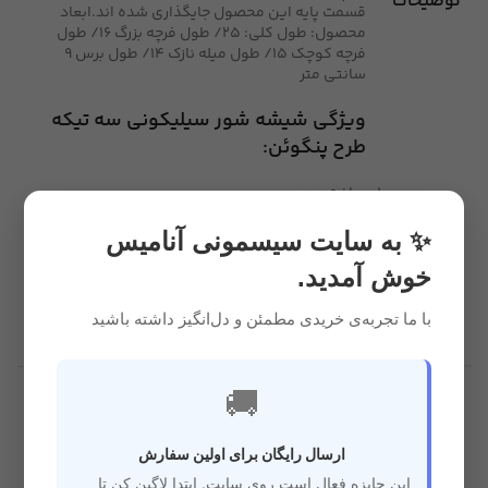
توضیحات
قسمت پایه این محصول جایگذاری شده اند.ابعاد
محصول: طول کلی: 25/ طول فرچه بزرگ 16/ طول
فرچه کوچک 15/ طول میله نازک 14/ طول برس 9
سانتی متر
ویژگی شیشه شور سیلیکونی سه تیکه
طرح پنگوئن:
ساخت چین
فاقد مواد مضر و شیمیایی
ضد حساسیت
✨ به سایت سیسمونی آنامیس
دارای رنگ بندی
خوش آمدید.
3 تیکه
طرح پنگوئن
شیشه شور سیلیکونی
با ما تجربه‌ی خریدی مطمئن و دل‌انگیز داشته باشید
قرمز آبی نارنجی
🚚
بسیار سبک و باکیفیت
ساخت چین
ارسال رایگان برای اولین سفارش
اورجینال
دارای رنگ بندی
این جایزه فعال است روی سایت. ابتدا لاگین کن تا