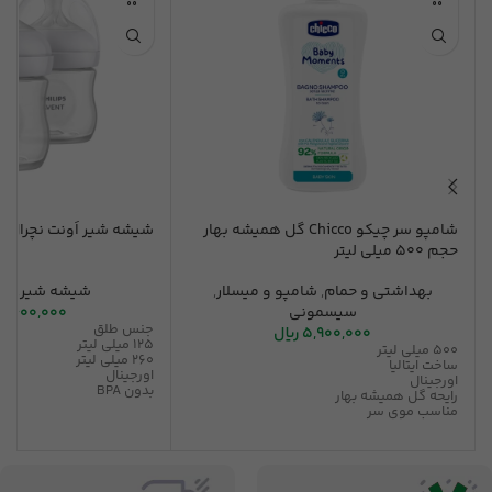
شامپو سر چیکو Chicco گل همیشه بهار
شیشه شیر اَونت نچرال 125
حجم 500 میلی لیتر
بهداشتی و حمام
,
شامپو و میسلار
,
شیشه شیر
,
سی
سیسمونی
7,600,000
جنس طلق
5,900,000
ریال
125 میلی لیتر
500 میلی لیتر
260 میلی لیتر
ساخت ایتالیا
اورجینال
اورجینال
بدون BPA
رایحه گل همیشه بهار
مناسب موی سر