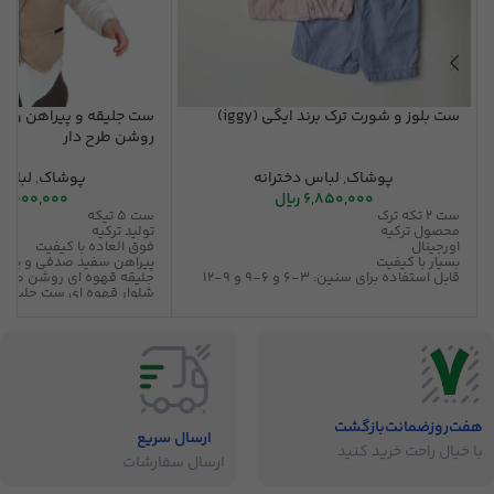
ست بلوز و شورت ترک برند ایگی (iggy)
ست جلیقه و پیراهن و شل
روشن طرح دار
پوشاک
,
لباس دخترانه
پوشاک
,
لباس 
6,850,000
ریال
16,000,000
ست 2 تکه ترک
ست 5 تیکه
محصول ترکیه
تولید ترکیه
اورجینال
فوق العاده با کیفیت
بسیار با کیفیت
پیراهن سفید صدفی و پاپی
قابل استفاده برای سنین: 3-6 و 6-9 و 9-12
جلیقه قهوه ای روشن طرح 
شلوار قهوه ای ست جلیقه
کمربند قهوه ای طرح دار
در 5 سایز مختلف
مناسب 1 تا 5 سال
هفت‌روز‌ضمانت‌بازگشت
ارسال سریع
با خیال راحت خرید کنید
ارسال سفارشات