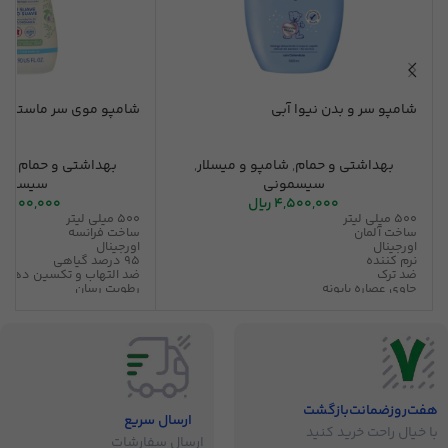
شامپو سر و بدن نیوا آبی
شامپو موی سر ماستلا
بهداشتی و حمام
,
شامپو و میسلار
,
بهداشتی و حمام
,
شا
سیسمونی
سیسمون
4,500,000
ریال
9,700,000
500 میلی لیتر
500 میلی لیتر
ساخت آلمان
ساخت فرانسه
اورجینال
اورجینال
نرم کننده
95 درصد گیاهی
ضد ترک
ضد التهاب و تکسین دهند
حاوی عصاره بابونه
رطوبت رسان
قابل استفاده برای بزرگسالا
حاوی عصاره آووکادو
بدون سوزش چشم نوزاد
هفت‌روز‌ضمانت‌بازگشت
ارسال سریع
با خیال راحت خرید کنید
ارسال سفارشات