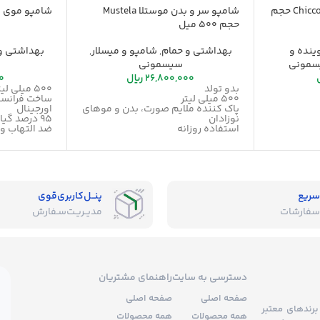
اسپری لکه بر لباس چیکو Chicco حجم
شامپو سر و بدن موستلا Mustela
شامپو موی س
حجم 500 میل
نده و
بهداشتی و حمام
,
شامپو و میسلار
,
بهداشتی و
مونی
سیسمونی
26,800,000
ریال
0
بدو تولد
500 میلی لیتر
500 میلی لیتر
ساخت فرانسه
پاک کننده ملایم صورت، بدن و موهای
اورجینال
نوزادان
95 درصد گیاهی
استفاده روزانه
ضد التهاب و
تسکین اثرات خشکی حمام
رطوبت رسان
ساخت فرانسه
قابل استفاده
اورجینال
حاوی عصاره 
بدون سوزش 
سریع
پنــل‌کاربری‌قوی
سفارشات
مدیــریـت‌سـفارش
دسترسی به سایت
راهنمای مشتریان
صفحه اصلی
صفحه اصلی
برندهای معتبر
همه محصولات
همه محصولات