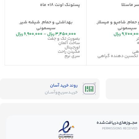
ر ماستلا
پستونک اونت 18+ ماه
 حمام
,
شامپو و میسلار
,
بهداشتی و حمام
,
شیشه شیر
,
سیسمونی
سیسمونی
9,700,00
ریال
3,450,000
ریال
–
6,900,000
ریال
بصورت تک و جفت
ساخت آلمان
اورجینال
مکیدن راحت
 تکسین دهنده گیاهی
سری نرم
قابلیت گردش هوا
 برای بزرگسالان
آووکادو
چشم نوزاد
روند خرید آسان
خریــد‌سریـع‌و‌آســان
مجـــوز‌های‌دریافت‌شده
PERMISSIONS RECEIVED