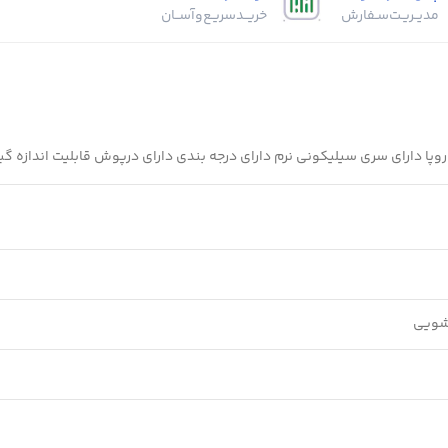
مدیــریـت‌سـفارش
خریــد‌سریـع‌و‌آســان
شویی