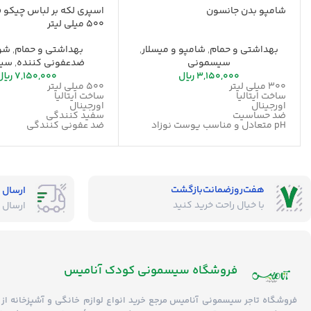
شامپو بدن جانسون
500 میلی لیتر
بهداشتی و حمام
,
شامپو و میسلار
,
بهداشتی و حمام
,
شوی
سیسمونی
ضدعفونی کننده
,
سیس
3,150,000
ریال
7,150,000
ریال
300 میلی لیتر
500 میلی لیتر
ساخت ایتالیا
ساخت ایتالیا
اورجینال
اورجینال
ضد حساسیت
سفید کنندگی
pH متعادل و مناسب پوست نوزاد
ضد عفونی کنندگی
تایید شده توسط متخصص اطفال
بدون ایجاد عارضه خشکی پوست نوزاد
فاقد رنگ، پارابن، فتالات، سولفات،
الکل و صابون
فرمولاسیون با حداقل رساندن خطر
آلرژی برای کودک
هفت‌روز‌ضمانت‌بازگشت
ارسال 
تایید شده توسط متخصص پوست
با خیال راحت خرید کنید
ارسال 
فروشگاه‌ سیسمونی کودک آنامیس
فروشگاه
تاجر سیسمونی آنامیس
مرجع خرید انواع لوازم خانگی و آشپزخانه از 