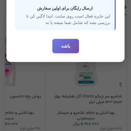
محصولات مرتبط
ارسال رایگان برای اولین سفارش
این جایزه فعال است روی سایت. ابتدا لاگین کن تا
بررسی بشه که شامل شما میشه یا نه
باشه
شامپو سر چیکو Chicco گل همیشه بهار
روغن بچه جانسون
حجم 500 میلی لیتر
بهداشتی و حمام
,
شامپو و میسلار
,
بهداشتی و حمام
,
شا
سیسمونی
سیسمون
5,900,000
ریال
2,950,000
500 میلی لیتر
200 میلی لیتر