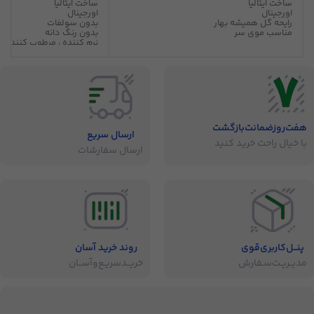
ساخت ایتالیا
ساخت ایتالیا
اورجینال
اورجینال
رایحه گل همیشه بهار
بدون سولفات
مناسب موی سر
بدون رنگ دانه
نرم کننده ، مرطوب کننده
بدون حساسیت
قابل استفاده برای ماساژ 
رایحه ملایم
هفت‌روز‌ضمانت‌بازگشت
ارسال سریع
با خیال راحت خرید کنید
ارسال سفارشات
پنــل‌کاربری‌قوی
روند خرید آسان
مدیــریـت‌سـفارش
خریــد‌سریـع‌و‌آســان