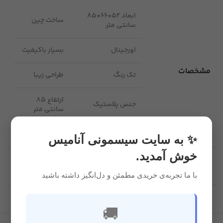
ابعاد 52*66*85
ساخت چین
سانتی متر
اورجینال
بسیار باکیفیت
مشخصات
تک رنگ
طراحی زیبا
ارتفاع 85
جنس پلاستیک
سانتی متر
✨ به سایت سیسمونی آنامیس
خوش آمدید.
قابل استفاده
6 ماه به بعد
برای سن
با ما تجربه‌ی خریدی مطمئن و دل‌انگیز داشته باشید
🚚