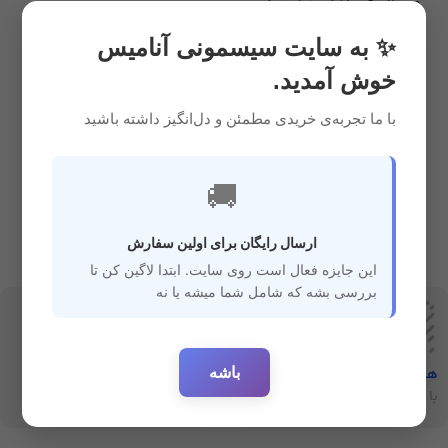
میسلار
,
شوینده و ضدعفونی
کننده
,
سیسمونی
7,900,000
ریال
✨ به سایت سیسمونی آنامیس
خوش آمدید.
با ما تجربه‌ی خریدی مطمئن و دل‌انگیز داشته باشید
🚚
ارسال رایگان برای اولین سفارش
این جایزه فعال است روی سایت. ابتدا لاگین کن تا
بررسی بشه که شامل شما میشه یا نه
باشه
هفت‌روز‌ضمانت‌بازگشت
ارسال سریع
با خیال راحت خرید کنید
ارسال سفارشات