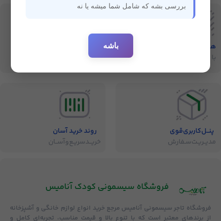
بررسی بشه که شامل شما میشه یا نه
باشه
هفت‌روز‌ضمانت‌بازگشت
ارسال سریع
با خیال راحت خرید کنید
ارسال سفارشات
پنــل‌کاربری‌قوی
روند خرید آسان
مدیــریـت‌سـفارش
خریــد‌سریـع‌و‌آســان
فروشگاه‌ سیسمونی کودک آنامیس
فروشگاه
تاجر سیسمونی آنامیس
مرجع خرید انواع لوازم خانگی و آشپزخانه
از برندهای معتبر است که با تنوع بالا و قیمت مناسب، تجربه‌ای کامل و