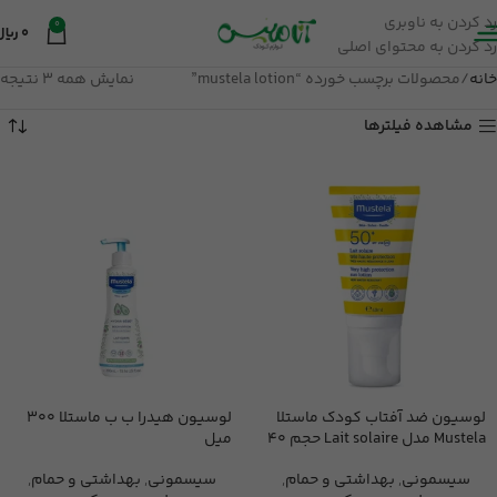
رد کردن به ناوبری
0
0
ریال
رد کردن به محتوای اصلی
خانه
محصولات برچسب خورده “mustela lotion”
نمایش همه 3 نتیجه
مشاهده فیلترها
لوسیون ضد آفتاب کودک ماستلا
لوسیون هیدرا ب ب ماستلا 300
Mustela مدل Lait solaire حجم 40
میل
میلی لیتر
سیسمونی
,
بهداشتی و حمام
,
سیسمونی
,
بهداشتی و حمام
,