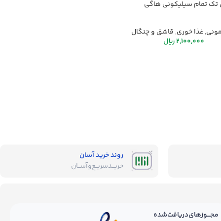
تک تمام سیلیکونی هاگی
ونی
,
غذا خوری
,
قاشق و چنگال
2,100,000
ریال
روند خرید آسان
خریــد‌سریـع‌و‌آســان
مجـــوز‌های‌دریافت‌شده