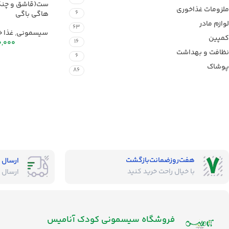
ست(قاشق و چنگ
ملزومات غذاخوری
6
هاگی باگی
لوازم مادر
63
سیسمونی
,
غذا 
کمپین
16
0,000
نظافت و بهداشت
6
پوشاک
86
هفت‌روز‌ضمانت‌بازگشت
ارسال 
با خیال راحت خرید کنید
ارسال 
فروشگاه‌ سیسمونی کودک آنامیس