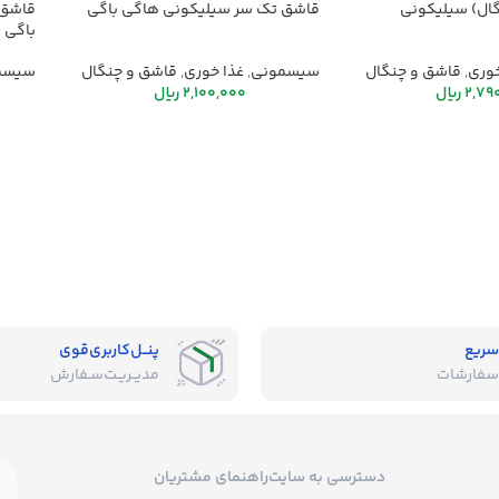
ال) سیلیکونی
قاشق تک سر سیلیکونی هاگی باگی
قاشق 
باگی
خوری
,
قاشق و چنگال
سیسمونی
,
غذا خوری
,
قاشق و چنگال
سیسم
2,79
ریال
2,100,000
ریال
سریع
پنــل‌کاربری‌قوی
سفارشات
مدیــریـت‌سـفارش
دسترسی به سایت
راهنمای مشتریان