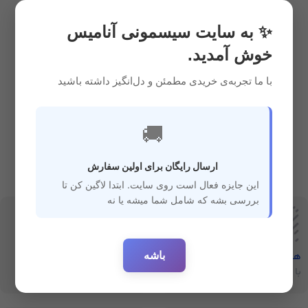
سایر ملزومات کودک
ملزومات کودک
6,950,000
ریال
108,000,000
ریال
✨ به سایت سیسمونی آنامیس
خوش آمدید.
با ما تجربه‌ی خریدی مطمئن و دل‌انگیز داشته باشید
🚚
ارسال رایگان برای اولین سفارش
این جایزه فعال است روی سایت. ابتدا لاگین کن تا
بررسی بشه که شامل شما میشه یا نه
باشه
هفت‌روز‌ضمانت‌بازگشت
ارسال سریع
با خیال راحت خرید کنید
ارسال سفارشات