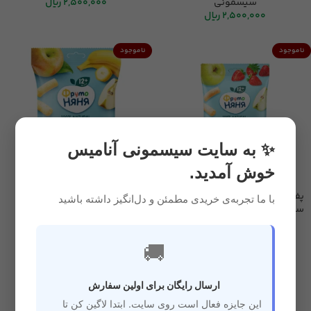
سیسمونی
2,500,000
ریال
2,500,000
ریال
ناموجود
ناموجود
✨ به سایت سیسمونی آنامیس
خوش آمدید.
پفک فروتونیانیا طعم توت فرنگی
پفک فروتونیانیا طعم موز سیب
با ما تجربه‌ی خریدی مطمئن و دل‌انگیز داشته باشید
سیب ذرت با شیر(Frutonyanya)
ذرت با شیر(Frutonyanya)
غذایی
,
خوراکی ارگانیک
,
غذایی
,
خوراکی ارگانیک
,
🚚
سیسمونی
سیسمونی
2,500,000
ریال
2,500,000
ریال
ارسال رایگان برای اولین سفارش
این جایزه فعال است روی سایت. ابتدا لاگین کن تا