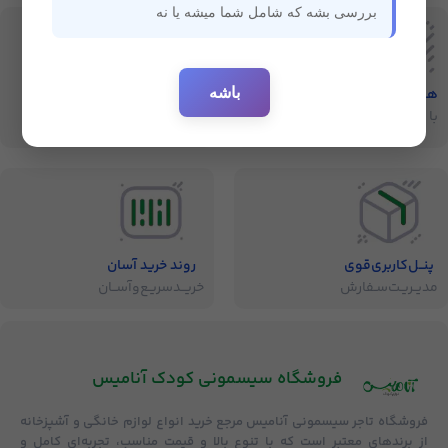
بررسی بشه که شامل شما میشه یا نه
باشه
هفت‌روز‌ضمانت‌بازگشت
ارسال سریع
با خیال راحت خرید کنید
ارسال سفارشات
پنــل‌کاربری‌قوی
روند خرید آسان
مدیــریـت‌سـفارش
خریــد‌سریـع‌و‌آســان
فروشگاه‌ سیسمونی کودک آنامیس
فروشگاه
تاجر سیسمونی آنامیس
مرجع خرید انواع لوازم خانگی و آشپزخانه
از برندهای معتبر است که با تنوع بالا و قیمت مناسب، تجربه‌ای کامل و