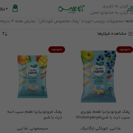
رد کردن به ناوبری
0
0
ریال
رد کردن به محتوای اصلی
خانه
محصولات برچسب خورده “پفک مخصوص کودکان”
نمایش همه 4 نتیجه
مشاهده فیلترها
ناموجود
ناموجود
پفک فروتونیانیا طعم بلوبری
پفک فروتونیانیا طعم سیب انبه
سیب ذرت با شیر(Frutonyanya)
ذرت با شیر
غذایی
,
خوراکی ارگانیک
,
سیسمونی
,
غذایی