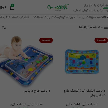
رد کردن به ناوبری
0
0
ریال
رد کردن به محتوای اصلی
خانه
محصولات برچسب خورده “واترمت تقویت عضلات”
نمایش همه 4 نتیجه
مشاهده فیلترها
ناموجود
ناموجود
واترمت (تشک آبی) کودک طرح
واترمت طرح دریایی
دریایی وال
اسباب بازی
,
تشک بازی
سیسمونی
,
اسباب بازی