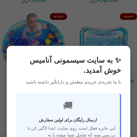
3,250,000
ریال
2,190,000
ریال
ناموجود
ناموجود
✨ به سایت سیسمونی آنامیس
خوش آمدید.
واترمت طرح دریایی 2
واترمت گرد کودک طرح حیوانات
با ما تجربه‌ی خریدی مطمئن و دل‌انگیز داشته باشید
دریایی
سیسمونی
,
اسباب بازی
سیسمونی
,
اسباب بازی
🚚
2,190,000
ریال
2,350,000
ریال
ارسال رایگان برای اولین سفارش
این جایزه فعال است روی سایت. ابتدا لاگین کن تا
بررسی بشه که شامل شما میشه یا نه