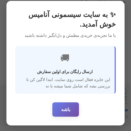
سیسمونی
,
غذا خوری
,
قمقمه و
لیوان
4,900,000
ریال
✨ به سایت سیسمونی آنامیس
خوش آمدید.
با ما تجربه‌ی خریدی مطمئن و دل‌انگیز داشته باشید
🚚
ارسال رایگان برای اولین سفارش
این جایزه فعال است روی سایت. ابتدا لاگین کن تا
بررسی بشه که شامل شما میشه یا نه
باشه
هفت‌روز‌ضمانت‌بازگشت
ارسال سریع
با خیال راحت خرید کنید
ارسال سفارشات