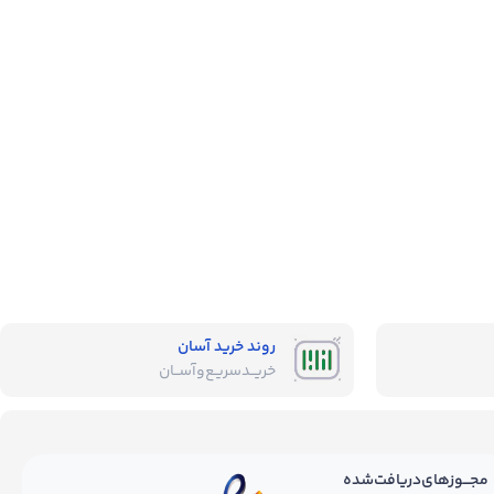
روند خرید آسان
خریــد‌سریـع‌و‌آســان
مجـــوز‌های‌دریافت‌شده