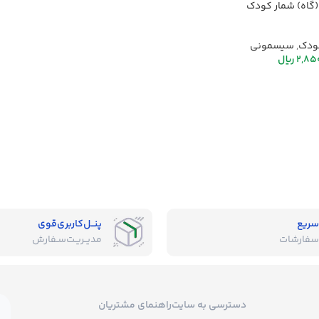
(گاه) شمار کودک
ودک
,
سیسمونی
2,85
ریال
سریع
پنــل‌کاربری‌قوی
سفارشات
مدیــریـت‌سـفارش
دسترسی به سایت
راهنمای مشتریان