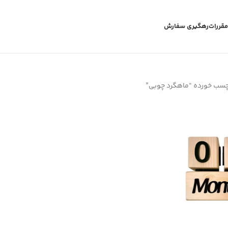
مقررات
رهگیری سفارش
سب خورده “ماهگرد چوبی”