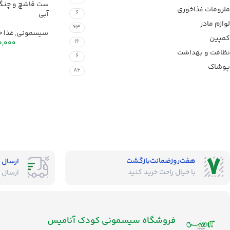
ست قاشچ و چنگ
ملزومات غذاخوری
6
آبی
لوازم مادر
63
سیسمونی
,
غذا 
کمپین
16
0,000
نظافت و بهداشت
6
پوشاک
86
هفت‌روز‌ضمانت‌بازگشت
ارسال 
با خیال راحت خرید کنید
ارسال 
فروشگاه‌ سیسمونی کودک آنامیس