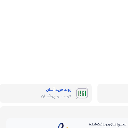
روند خرید آسان
خریــد‌سریـع‌و‌آســان
مجـــوز‌های‌دریافت‌شده