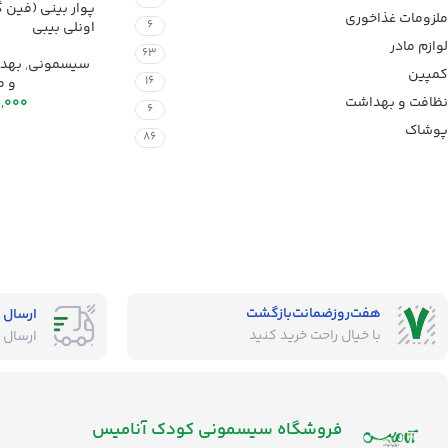
پوار بینی (فین 
ملزومات غذاخوری
6
اونلی بیبی
لوازم مادر
63
سیسمونی
,
بهدا
کمپین
16
و م
نظافت و بهداشت
0,000
6
پوشاک
86
هفت‌روز‌ضمانت‌بازگشت
ارسال 
با خیال راحت خرید کنید
ارسال 
فروشگاه‌ سیسمونی کودک آنامیس