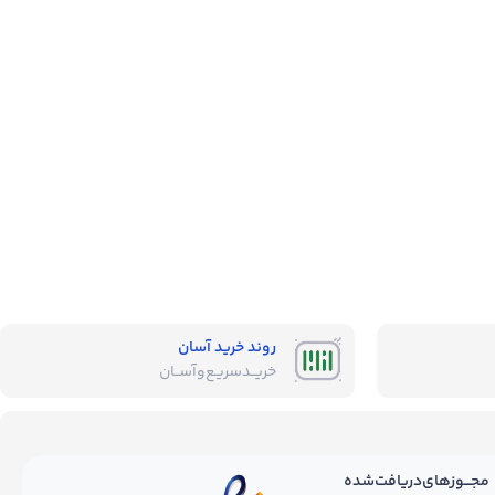
روند خرید آسان
خریــد‌سریـع‌و‌آســان
مجـــوز‌های‌دریافت‌شده