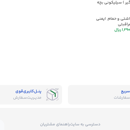
گیر ) سیلیکونی بچه
شتی و حمام
,
ایمنی
راقبتی
1,29
ریال
سریع
پنــل‌کاربری‌قوی
سفارشات
مدیــریـت‌سـفارش
دسترسی به سایت
راهنمای مشتریان