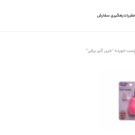
مقررات
رهگیری سفارش
سب خورده “فین گیر برقی”