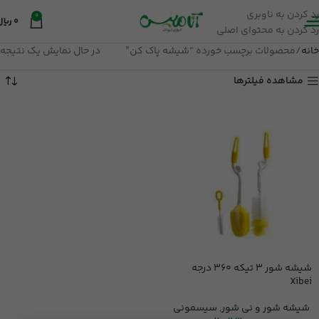
رد کردن به ناوبری
0
0
ریال
رد کردن به محتوای اصلی
خانه
محصولات برچسب خورده “شیشه پاک کن”
در حال نمایش یک نتیجه
مشاهده فیلترها
شیشه شور 3 تیکه 360 درجه
Xibei
شیشه شور و نی شور
,
سیسمونی