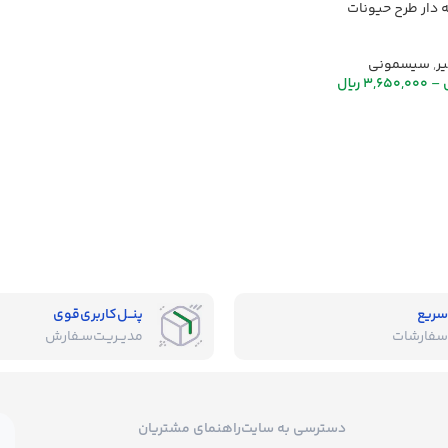
دار طرح حیونات
ر
,
سیسمونی
–
3,650,000
ریال
سریع
پنــل‌کاربری‌قوی
سفارشات
مدیــریـت‌سـفارش
دسترسی به سایت
راهنمای مشتریان