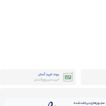
روند خرید آسان
خریــد‌سریـع‌و‌آســان
مجـــوز‌های‌دریافت‌شده