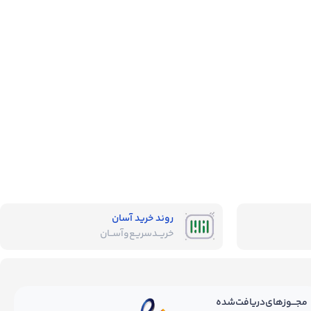
روند خرید آسان
خریــد‌سریـع‌و‌آســان
مجـــوز‌های‌دریافت‌شده