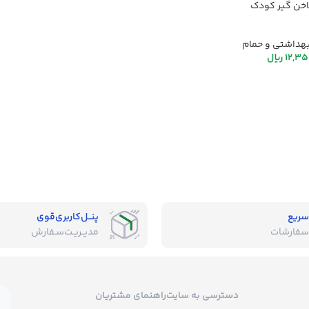
اخن گیر کودک
هداشتی و حمام
12,35
ریال
سریع
پنــل‌کاربری‌قوی
سفارشات
مدیــریـت‌سـفارش
دسترسی به سایت
راهنمای مشتریان