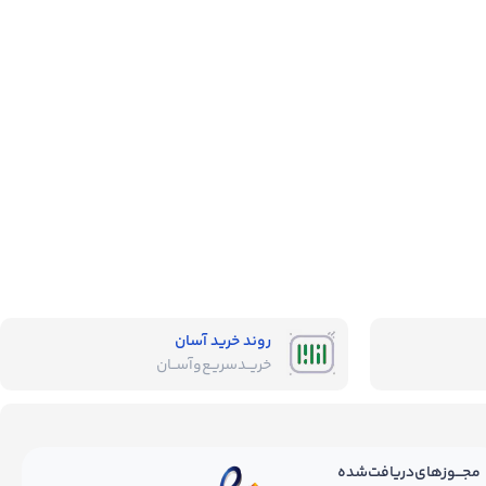
روند خرید آسان
خریــد‌سریـع‌و‌آســان
مجـــوز‌های‌دریافت‌شده