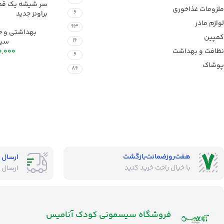
ملزومات غذاخوری
6
براونز جدید
لوازم مادر
63
بهداشتی و ح
کمپین
16
سیس
نظافت و بهداشت
0,000
6
پوشاک
86
هفت‌روز‌ضمانت‌بازگشت
ارسال 
با خیال راحت خرید کنید
ارسال 
فروشگاه‌ سیسمونی کودک آنامیس