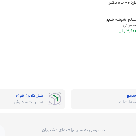
سر شیشه یک قطره +0 ماه دکتر
مام
,
شیشه شیر
,
مونی
3,90
ریال
سریع
پنــل‌کاربری‌قوی
سفارشات
مدیــریـت‌سـفارش
دسترسی به سایت
راهنمای مشتریان