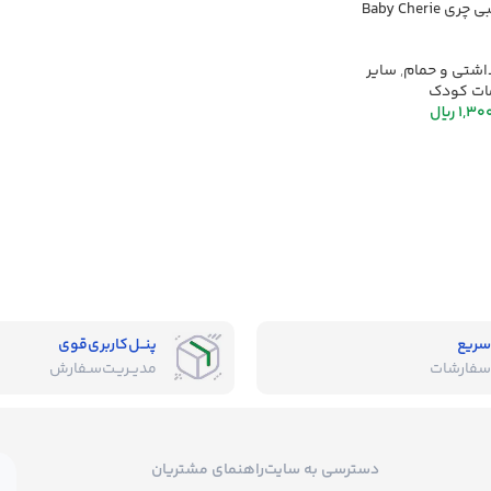
گوش پاک کن بیبی چری Baby Cherie
اشتی و حمام
,
سایر
ات کودک
1,30
ریال
سریع
پنــل‌کاربری‌قوی
سفارشات
مدیــریـت‌سـفارش
دسترسی به سایت
راهنمای مشتریان