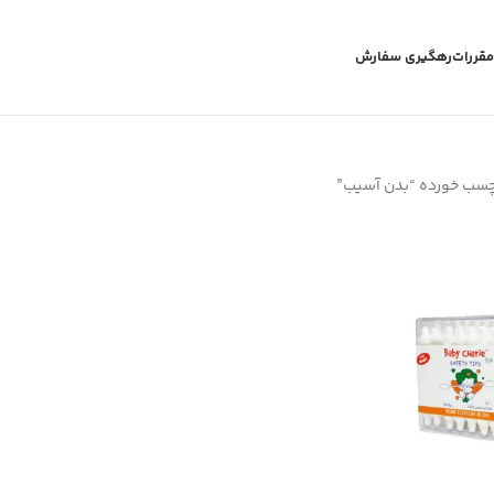
مقررات
رهگیری سفارش
چسب خورده “بدن آسیب”