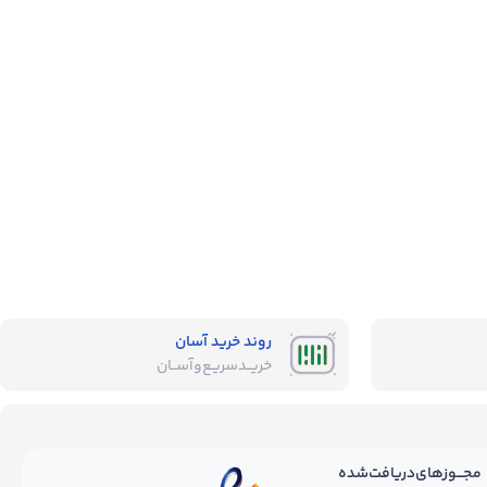
روند خرید آسان
خریــد‌سریـع‌و‌آســان
مجـــوز‌های‌دریافت‌شده