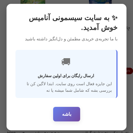
✨ به سایت سیسمونی آنامیس
خوش آمدید.
چای بچه فارمالاکت مخصوص شب
چای کودک هیپ مخصوص شب
با ما تجربه‌ی خریدی مطمئن و دل‌انگیز داشته باشید
غذایی
,
خوراکی ارگانیک
,
غذایی
,
خوراکی ارگانیک
,
سیسمونی
سیسمونی
4,850,000
ریال
6,600,000
ریال
🚚
ناموجود
ناموجود
ارسال رایگان برای اولین سفارش
این جایزه فعال است روی سایت. ابتدا لاگین کن تا
بررسی بشه که شامل شما میشه یا نه
باشه