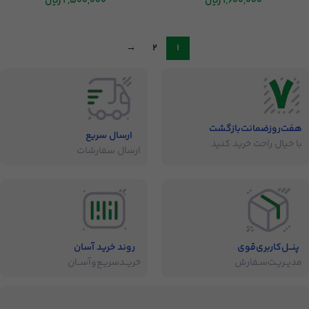
1,600,000
ریال
2,500,000
ریال
→
2
1
هفت‌روز‌ضمانت‌بازگشت
ارسال سریع
با خیال راحت خرید کنید
ارسال سفارشات
پنــل‌کاربری‌قوی
روند خرید آسان
مدیــریـت‌سـفارش
خریــد‌سریـع‌و‌آســان