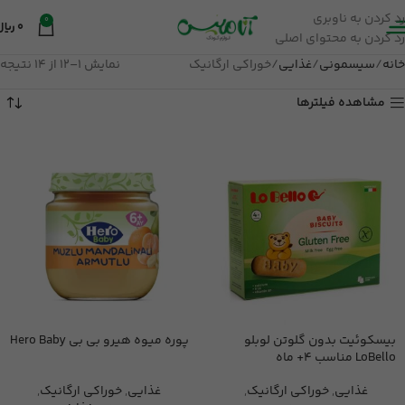
رد کردن به ناوبری
0
0
ریال
رد کردن به محتوای اصلی
خانه
سیسمونی
غذایی
خوراکی ارگانیک
نمایش 1–12 از 14 نتیجه
مشاهده فیلترها
بیسکوئیت بدون گلوتن لوبلو
پوره میوه هیرو بی بی Hero Baby
LoBello مناسب 4+ ماه
غذایی
,
خوراکی ارگانیک
,
غذایی
,
خوراکی ارگانیک
,