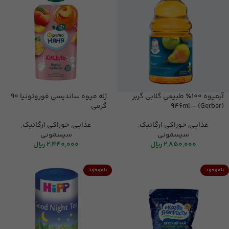
آبمیوه ۱۰۰٪ طبیعی گلابی گربر
ژله میوه ساندیسی فوروتونیا 90
(Gerber) – 946ml
گرمی
غذایی
,
خوراکی ارگانیک
,
غذایی
,
خوراکی ارگانیک
,
سیسمونی
سیسمونی
2,850,000
ریال
2,440,000
ریال
ناموجود
ناموجود