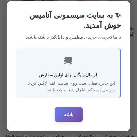
✨ به سایت سیسمونی آنامیس
خوش آمدید.
بالش فرم دهی نوزاد طرح گربه
بالشت فرم دهی ببتو Bebetto
گوش دار
با ما تجربه‌ی خریدی مطمئن و دل‌انگیز داشته باشید
کالای خواب
,
بالش طبی
,
کالای خواب
,
بالش طبی
,
سیسمونی
سیسمونی
4,800,000
ریال
4,850,000
ریال
🚚
ارسال رایگان برای اولین سفارش
این جایزه فعال است روی سایت. ابتدا لاگین کن تا
بررسی بشه که شامل شما میشه یا نه
باشه