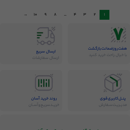
→
10
9
8
…
4
3
2
1
هفت‌روز‌ضمانت‌بازگشت
ارسال سریع
با خیال راحت خرید کنید
ارسال سفارشات
پنــل‌کاربری‌قوی
روند خرید آسان
مدیــریـت‌سـفارش
خریــد‌سریـع‌و‌آســان