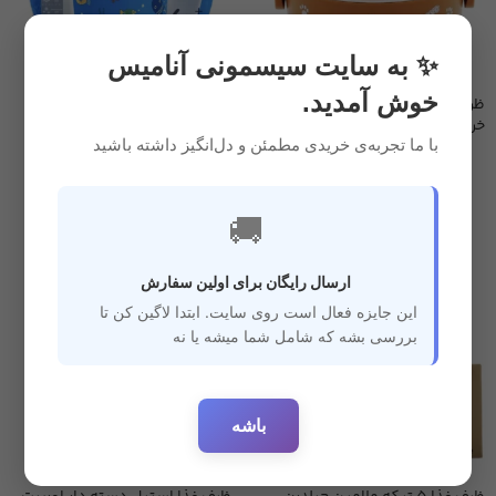
✨ به سایت سیسمونی آنامیس
خوش آمدید.
ظرف غذا (لانچ باکس) کودک طرح
ظرف غذا (کاسه) 4 تیکه مامزی
خرس عینکی سه تیکه
Momeasy
با ما تجربه‌ی خریدی مطمئن و دل‌انگیز داشته باشید
غذا خوری
,
ظرف غداخوری
,
غذا خوری
,
ظرف غداخوری
,
سیسمونی
سیسمونی
,
قاشق و چنگال
4,100,000
ریال
3,280,000
ریال
🚚
ارسال رایگان برای اولین سفارش
این جایزه فعال است روی سایت. ابتدا لاگین کن تا
بررسی بشه که شامل شما میشه یا نه
باشه