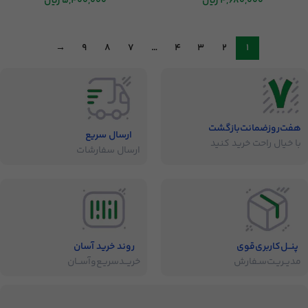
4,680,000
ریال
5,400,000
ریال
→
9
8
7
…
4
3
2
1
هفت‌روز‌ضمانت‌بازگشت
ارسال سریع
با خیال راحت خرید کنید
ارسال سفارشات
پنــل‌کاربری‌قوی
روند خرید آسان
مدیــریـت‌سـفارش
خریــد‌سریـع‌و‌آســان